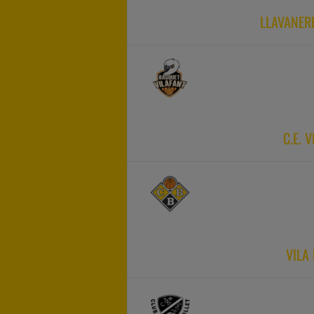
LLAVANER
C.E. 
VILA