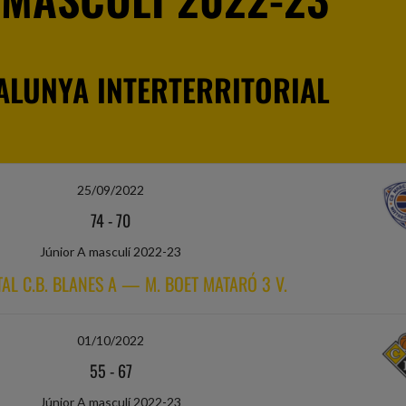
ALUNYA INTERTERRITORIAL
25/09/2022
74
-
70
Júnior A masculí 2022-23
TAL C.B. BLANES A — M. BOET MATARÓ 3 V.
01/10/2022
55
-
67
Júnior A masculí 2022-23