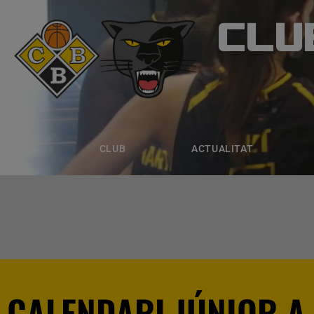
CLU
CLUB B
CLUB
ACTUALITAT
EQUIPS
CLUB
ACTUALITAT
CALENDARI JÚNIOR A