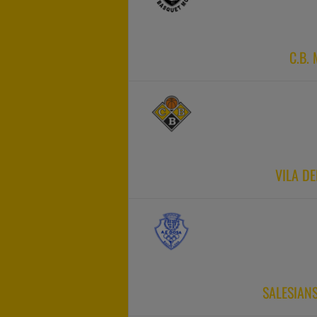
C.B.
VILA D
SALESIAN