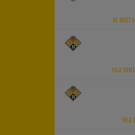
M. BOET 
VILA DEN
VILA 