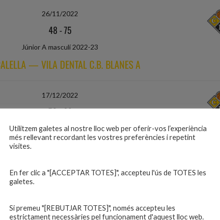
26/11/2022
48
-
75
Júnior A masculí 2022-23
CALELLA — VILA DENTAL C.B. BLANES A
17/12/2022
53
-
69
Utilitzem galetes al nostre lloc web per oferir-vos l’experiència
Júnior A masculí 2022-23
més rellevant recordant les vostres preferències i repetint
TA COLOMA — VILA DENTAL C.B. BLANES A
visites.
En fer clic a "[ACCEPTAR TOTES]", accepteu l'ús de TOTES les
11/01/2023
galetes.
79
-
63
Si premeu "[REBUTJAR TOTES]", només accepteu les
Júnior A masculí 2022-23
estrictament necessàries pel funcionament d'aquest lloc web.