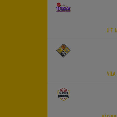
U.E.
VILA
BÀSQUE