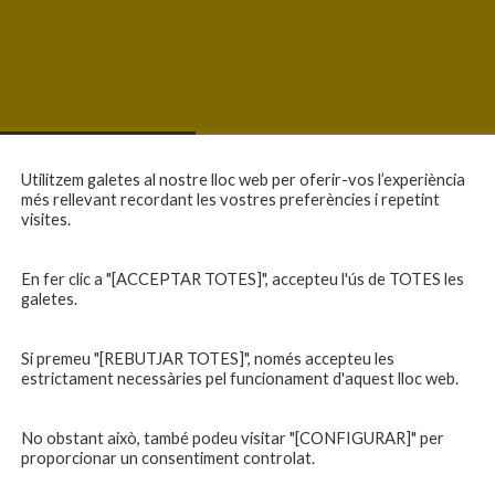
Utilitzem galetes al nostre lloc web per oferir-vos l’experiència
més rellevant recordant les vostres preferències i repetint
visites.
En fer clic a "[ACCEPTAR TOTES]", accepteu l'ús de TOTES les
galetes.
Si premeu "[REBUTJAR TOTES]", només accepteu les
estrictament necessàries pel funcionament d'aquest lloc web.
No obstant això, també podeu visitar "[CONFIGURAR]" per
proporcionar un consentiment controlat.