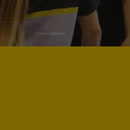
Disseny
infoselva