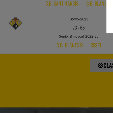
C.B. SANT NARCÍS — C.B. BLANES B
06/05/2023
73
-
65
Sènior B masculí 2022-23
C.B. BLANES B — CESET
CLA