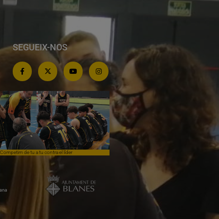
SEGUEIX-NOS
Competim de tu a tu contra el líder
Èpica lluita sense premi