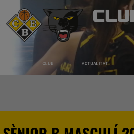
CLU
CLUB B
CLUB
ACTUALITAT
EQUIPS
CLUB
ACTUALITAT
SÈNIOR B MASCULÍ 2