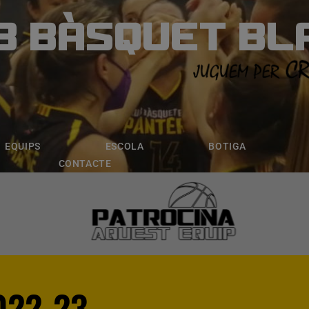
B BÀSQUET BL
ÀSQUET BLANE
ESCOLA
BOTIGA
INSCRIPCI
EQUIPS
ESCOLA
BOTIGA
CONTACTE
022-23