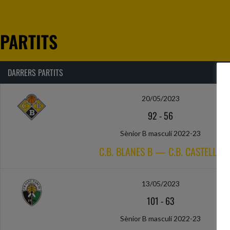
PARTITS
DARRERS PARTITS
20/05/2023
92
-
56
Sènior B masculí 2022-23
C.B. BLANES B — C.B. CASTELLÓ
13/05/2023
101
-
63
Sènior B masculí 2022-23