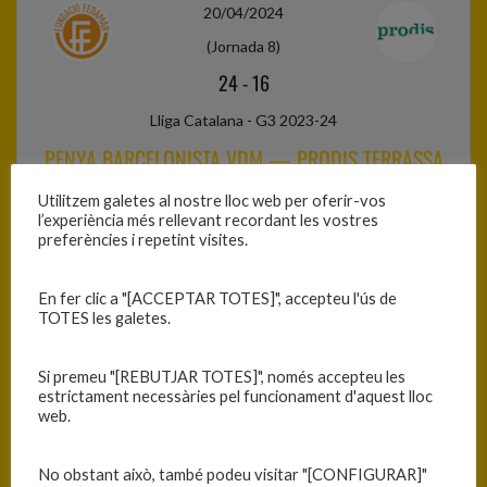
20/04/2024
(Jornada 8)
24
-
16
Lliga Catalana - G3 2023-24
PENYA BARCELONISTA VDM — PRODIS TERRASSA
Utilitzem galetes al nostre lloc web per oferir-vos
l’experiència més rellevant recordant les vostres
preferències i repetint visites.
JORNADA 9
En fer clic a "[ACCEPTAR TOTES]", accepteu l'ús de
TOTES les galetes.
11/05/2024
(Jornada 9)
Si premeu "[REBUTJAR TOTES]", només accepteu les
17
-
19
estrictament necessàries pel funcionament d'aquest lloc
web.
Lliga Catalana - G3 2023-24
PRODIS TERRASSA — C.E. EL VILAR-C.B. BLANES
No obstant això, també podeu visitar "[CONFIGURAR]"