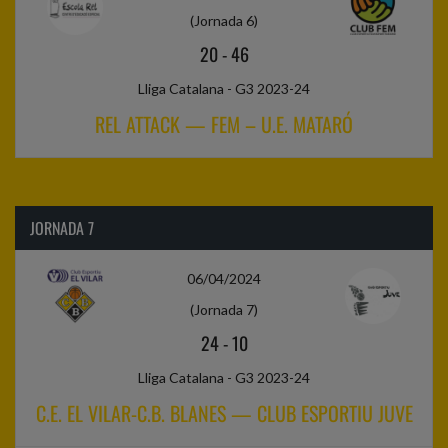
(Jornada 6)
20
-
46
Lliga Catalana - G3 2023-24
REL ATTACK — FEM – U.E. MATARÓ
JORNADA 7
06/04/2024
(Jornada 7)
24
-
10
Lliga Catalana - G3 2023-24
C.E. EL VILAR-C.B. BLANES — CLUB ESPORTIU JUVE