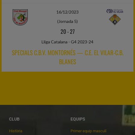
16/12/2023
(Jornada 5)
20
-
27
Lliga Catalana - G4 2023-24
SPECIALS C.B.V. MONTORNÉS — C.E. EL VILAR-C.B.
BLANES
CLUB
EQUIPS
Història
Primer equip masculí