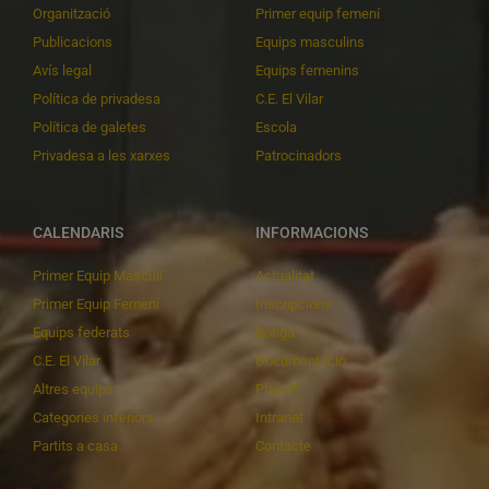
Organització
Primer equip femení
Publicacions
Equips masculins
Avís legal
Equips femenins
Política de privadesa
C.E. El Vilar
Política de galetes
Escola
Privadesa a les xarxes
Patrocinadors
CALENDARIS
INFORMACIONS
Primer Equip Masculí
Actualitat
Primer Equip Femení
Inscripcions
Equips federats
Botiga
C.E. El Vilar
Documentació
Altres equips
Playoff
Categories inferiors
Intranet
Partits a casa
Contacte