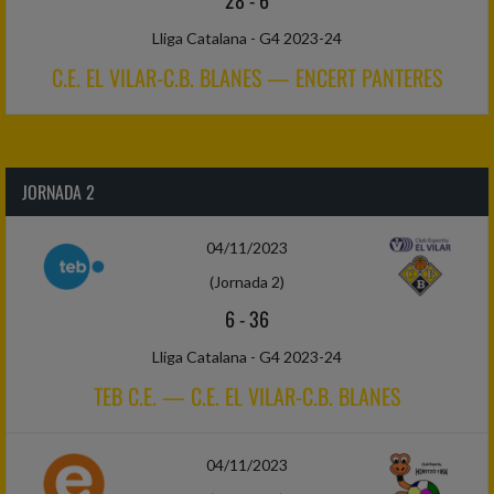
28
-
6
Lliga Catalana - G4 2023-24
C.E. EL VILAR-C.B. BLANES — ENCERT PANTERES
JORNADA 2
04/11/2023
(Jornada 2)
6
-
36
Lliga Catalana - G4 2023-24
TEB C.E. — C.E. EL VILAR-C.B. BLANES
04/11/2023