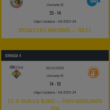
(Jornada 3)
35
-
14
Lliga Catalana - G4 2023-24
SPECIALS C.B.V. MONTORNÉS — TEB C.E.
JORNADA 4
02/12/2023
(Jornada 4)
14
-
19
Lliga Catalana - G4 2023-24
C.E. EL VILAR-C.B. BLANES — PENYA BARCELONISTA
VDM