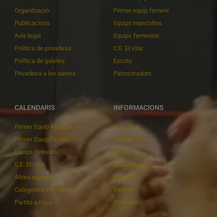
Organització
Primer equip femení
Publicacions
Equips masculins
Avís legal
Equips femenins
Política de privadesa
C.E. El Vilar
Política de galetes
Escola
Privadesa a les xarxes
Patrocinadors
CALENDARIS
INFORMACIONS
Primer Equip Masculí
Actualitat
Primer Equip Femení
Inscripcions
Equips federats
Botiga
C.E. El Vilar
Documentació
Altres equips
Playoff
Categories inferiors
Intranet
Partits a casa
Contacte