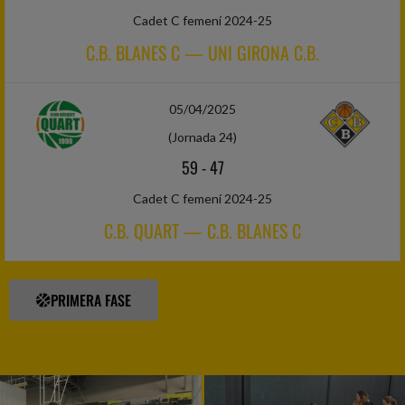
Cadet C femení 2024-25
C.B. BLANES C — UNI GIRONA C.B.
05/04/2025
(Jornada 24)
59
-
47
Cadet C femení 2024-25
C.B. QUART — C.B. BLANES C
PRIMERA FASE