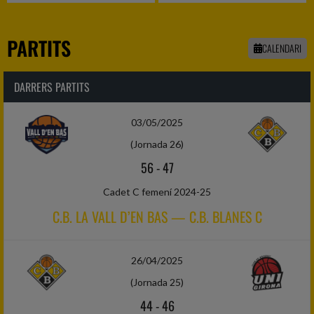
PARTITS
CALENDARI
DARRERS PARTITS
03/05/2025
(Jornada 26)
56
-
47
Cadet C femení 2024-25
C.B. LA VALL D’EN BAS — C.B. BLANES C
26/04/2025
(Jornada 25)
44
-
46