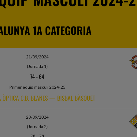
ALUNYA 1A CATEGORIA
21/09/2024
(Jornada 1)
74
-
64
Primer equip masculí 2024-25
 ÒPTICA C.B. BLANES — BISBAL BÀSQUET
28/09/2024
(Jornada 2)
79
-
72