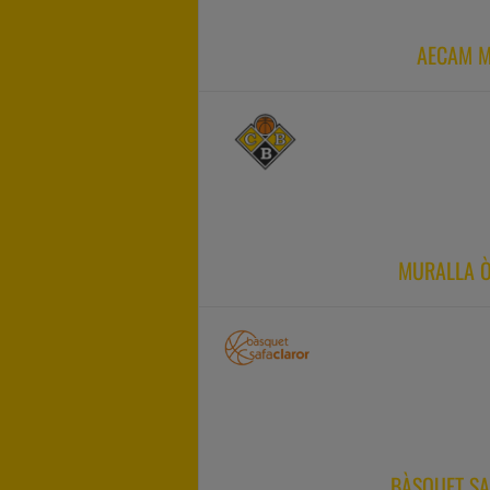
AECAM M
MURALLA Ò
BÀSQUET SA