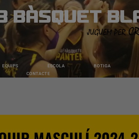
B BÀSQUET BL
ÀSQUET BLANE
ESCOLA
BOTIGA
INSCRIPCI
EQUIPS
ESCOLA
BOTIGA
CONTACTE
QUIP MASCULÍ 2024-2