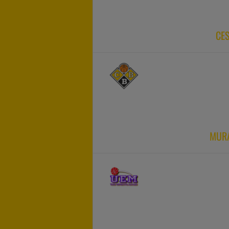
CES
MURA