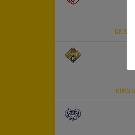
C.E. SAN
MURALLA