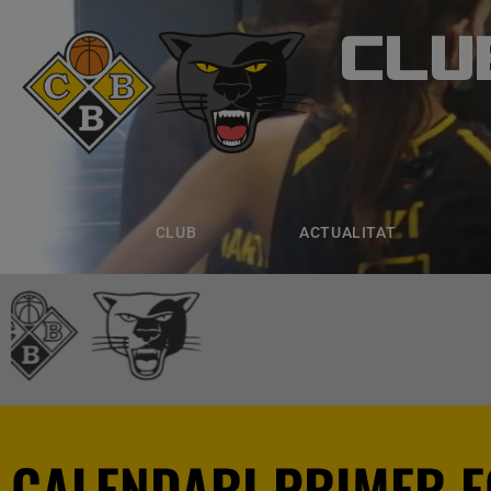
CLU
CLUB B
CLUB
ACTUALITAT
EQUIPS
CLUB
ACTUALITAT
CALENDARI PRIMER E