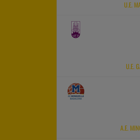
U.E. 
U.E. 
A.E. MI