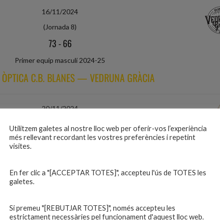
16/11/2024
(Jornada 8)
73
-
66
Primer equip masculí 2024-25
 ÒPTICA C.B. BLANES — VEDRUNA GRÀCIA
20/11/2024
(Jornada 6)
Utilitzem galetes al nostre lloc web per oferir-vos l’experiència
més rellevant recordant les vostres preferències i repetint
76
-
73
visites.
Primer equip masculí 2024-25
TICA C.B. BLANES — U.E.R. PINEDA DE MAR
En fer clic a "[ACCEPTAR TOTES]", accepteu l'ús de TOTES les
galetes.
24/11/2024
Si premeu "[REBUTJAR TOTES]", només accepteu les
estrictament necessàries pel funcionament d'aquest lloc web.