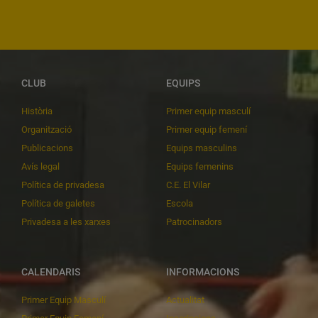
CLUB
EQUIPS
Història
Primer equip masculí
Organització
Primer equip femení
Publicacions
Equips masculins
Avís legal
Equips femenins
Política de privadesa
C.E. El Vilar
Política de galetes
Escola
Privadesa a les xarxes
Patrocinadors
CALENDARIS
INFORMACIONS
Primer Equip Masculí
Actualitat