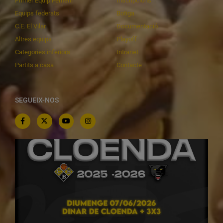
Primer Equip Femení
Inscripcions
Equips federats
Botiga
C.E. El Vilar
Documentació
Altres equips
Playoff
Categories inferiors
Intranet
Partits a casa
Contacte
SEGUEIX-NOS