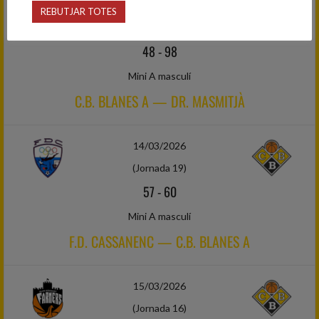
07/03/2026
REBUTJAR TOTES
(Jornada 18)
48
-
98
Mini A masculí
C.B. BLANES A — DR. MASMITJÀ
14/03/2026
(Jornada 19)
57
-
60
Mini A masculí
F.D. CASSANENC — C.B. BLANES A
15/03/2026
(Jornada 16)