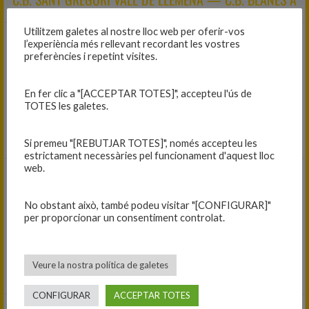
Utilitzem galetes al nostre lloc web per oferir-vos
07/02/2026
l’experiència més rellevant recordant les vostres
preferències i repetint visites.
(Jornada 15)
38
-
78
En fer clic a "[ACCEPTAR TOTES]", accepteu l'ús de
TOTES les galetes.
Mini A masculí
C.B. BLANES A — BÀSQUET GIRONA
Si premeu "[REBUTJAR TOTES]", només accepteu les
estrictament necessàries pel funcionament d'aquest lloc
web.
28/02/2026
(Jornada 17)
No obstant això, també podeu visitar "[CONFIGURAR]"
per proporcionar un consentiment controlat.
84
-
34
Mini A masculí
Veure la nostra política de galetes
C.B. BLANES A — C.E. ONYAR
CONFIGURAR
ACCEPTAR TOTES