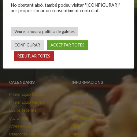
CLUB
EQUIPS
No obstant això, també podeu visitar "[CONFIGURAR]"
per proporcionar un consentiment controlat.
Història
Primer equip masculí
Organització
Primer equip femení
Publicacions
Equips masculins
Veure la nostra política de galetes
Avís legal
Equips femenins
CONFIGURAR
ACCEPTAR TOTES
Política de privadesa
C.E. El Vilar
Política de galetes
Escola
REBUTJAR TOTES
Privadesa a les xarxes
Patrocinadors
CALENDARIS
INFORMACIONS
Primer Equip Masculí
Actualitat
Primer Equip Femení
Inscripcions
Equips federats
Botiga
C.E. El Vilar
Documentació
Altres equips
Playoff
Categories inferiors
Intranet