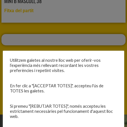
MINI B MASCULÍ, 38
Fitxa del partit
Utilitzem galetes al nostre lloc web per oferir-vos
l’experiència més rellevant recordant les vostres
preferències i repetint visites.
ANTERIOR
SEGÜENT
DERROTA QUE SAP A VICTÒRIA
VICTÒRIA CONTUNDENT A LLAGOSTERA
En fer clic a "[ACCEPTAR TOTES]", accepteu l'ús de
TOTES les galetes.
Si premeu "[REBUTJAR TOTES]", només accepteu les
estrictament necessàries pel funcionament d'aquest lloc
web.