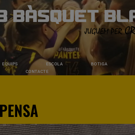
B BÀSQUET BL
ÀSQUET BLANE
ESCOLA
BOTIGA
INSCRIPCI
EQUIPS
ESCOLA
BOTIGA
CONTACTE
MPENSA