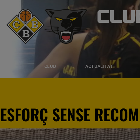
CLU
CLUB B
CLUB
ACTUALITAT
EQUIPS
CLUB
ACTUALITAT
ESFORÇ SENSE RECO