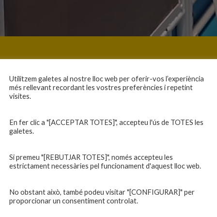
Utilitzem galetes al nostre lloc web per oferir-vos l’experiència
més rellevant recordant les vostres preferències i repetint
visites.
En fer clic a "[ACCEPTAR TOTES]", accepteu l'ús de TOTES les
galetes.
Si premeu "[REBUTJAR TOTES]", només accepteu les
estrictament necessàries pel funcionament d'aquest lloc web.
No obstant això, també podeu visitar "[CONFIGURAR]" per
proporcionar un consentiment controlat.