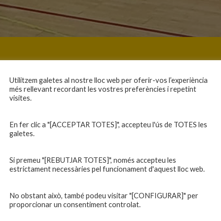
Utilitzem galetes al nostre lloc web per oferir-vos l’experiència
més rellevant recordant les vostres preferències i repetint
visites.
En fer clic a "[ACCEPTAR TOTES]", accepteu l'ús de TOTES les
galetes.
Si premeu "[REBUTJAR TOTES]", només accepteu les
estrictament necessàries pel funcionament d'aquest lloc web.
No obstant això, també podeu visitar "[CONFIGURAR]" per
proporcionar un consentiment controlat.