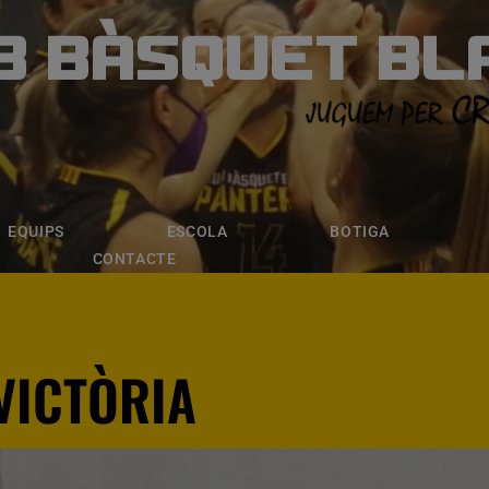
B BÀSQUET BL
ÀSQUET BLANE
ESCOLA
BOTIGA
INSCRIPCI
EQUIPS
ESCOLA
BOTIGA
CONTACTE
VICTÒRIA