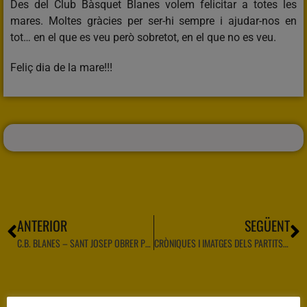
Des del Club Bàsquet Blanes volem felicitar a totes les
mares. Moltes gràcies per ser-hi sempre i ajudar-nos en
tot… en el que es veu però sobretot, en el que no es veu.
Feliç dia de la mare!!!
ANTERIOR
SEGÜENT
C.B. BLANES – SANT JOSEP OBRER PER LA PERMANÈNCIA A PRIMERA CATALANA MASCULINA
CRÒNIQUES I IMATGES DELS PARTITS DELS EQUIPS FEDERATS DEL 30 D’ABRIL I 1 DE MAIG DE 2022