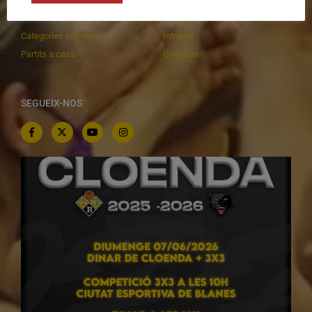
Altres equips
Playoff
Categories inferiors
Intranet
Partits a casa
Contacte
SEGUEIX-NOS