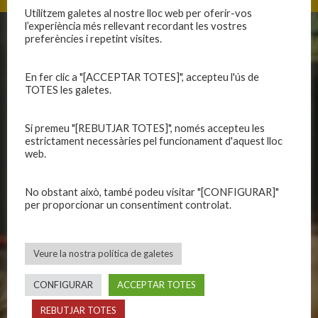
Utilitzem galetes al nostre lloc web per oferir-vos
l’experiència més rellevant recordant les vostres
preferències i repetint visites.
CLUB
EQUIPS
Història
Primer equip masculí
En fer clic a "[ACCEPTAR TOTES]", accepteu l'ús de
TOTES les galetes.
Organització
Primer equip femení
Publicacions
Equips masculins
Si premeu "[REBUTJAR TOTES]", només accepteu les
Avís legal
Equips femenins
estrictament necessàries pel funcionament d'aquest lloc
Política de privadesa
C.E. El Vilar
web.
Política de galetes
Escola
Privadesa a les xarxes
Patrocinadors
No obstant això, també podeu visitar "[CONFIGURAR]"
per proporcionar un consentiment controlat.
CALENDARIS
INFORMACIONS
Veure la nostra política de galetes
Primer Equip Masculí
Actualitat
Primer Equip Femení
Inscripcions
CONFIGURAR
ACCEPTAR TOTES
Equips federats
Botiga
REBUTJAR TOTES
C.E. El Vilar
Documentació