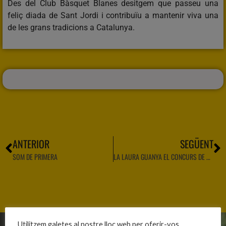
Des del Club Bàsquet Blanes desitgem que passeu una
feliç diada de Sant Jordi i contribuïu a mantenir viva una
de les grans tradicions a Catalunya.
ANTERIOR
SEGÜENT
SOM DE PRIMERA
LA LAURA GUANYA EL CONCURS DE PUNTS DE LLIBRE
Utilitzem galetes al nostre lloc web per oferir-vos