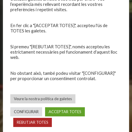
l’experiència més rellevant recordant les vostres
CLUB
EQUIPS
preferències i repetint visites.
Història
Primer equip masculí
Organització
Primer equip femení
En fer clic a "[ACCEPTAR TOTES]", accepteu l'ús de
TOTES les galetes.
Publicacions
Equips masculins
Avís legal
Equips femenins
Si premeu "[REBUTJAR TOTES]", només accepteu les
Política de privadesa
C.E. El Vilar
estrictament necessàries pel funcionament d'aquest lloc
Política de galetes
Escola
web.
Privadesa a les xarxes
Patrocinadors
No obstant això, també podeu visitar "[CONFIGURAR]"
per proporcionar un consentiment controlat.
CALENDARIS
INFORMACIONS
Primer Equip Masculí
Actualitat
Veure la nostra política de galetes
Primer Equip Femení
Inscripcions
Equips federats
Botiga
CONFIGURAR
ACCEPTAR TOTES
C.E. El Vilar
Documentació
REBUTJAR TOTES
Altres equips
Playoff