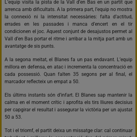
L’equip visita la pista de la Vall d’en Bas en un partit que
arrenca amb dificultats. A la primera part, l’equip no mostra
la connexió ni la intensitat necessàries: falta d’actitud,
errades en les passades i manca d’encert en el tir
condicionen el joc. Aquest conjunt de desajustos permet al
Vall d’en Bas portar el ritme i arribar a la mitja part amb un
avantatge de sis punts.
A la segona meitat, el Blanes fa un pas endavant. L’equip
millora en defensa, en atac i incrementa la concentració en
cada possessió. Quan falten 35 segons per al final, el
marcador reflecteix un empat a 50.
Els últims instants són d’infart. El Blanes sap mantenir la
calma en el moment crític i aprofita els tirs lliures decisius
per capgirar el resultat i assegurar la victòria per un ajustat
50 a 53.
Tot i el triomf, el partit deixa un missatge clar: cal continuar