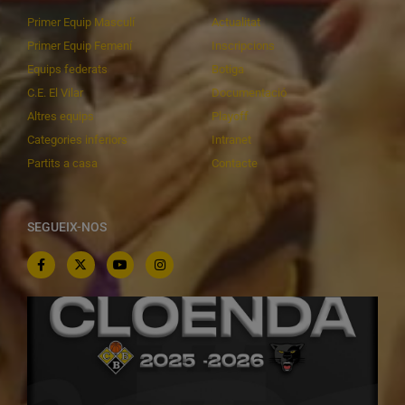
Primer Equip Masculí
Actualitat
Primer Equip Femení
Inscripcions
Equips federats
Botiga
C.E. El Vilar
Documentació
Altres equips
Playoff
Categories inferiors
Intranet
Partits a casa
Contacte
SEGUEIX-NOS