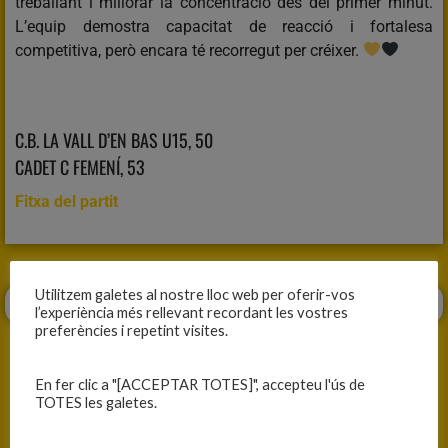
treballant i millorar la concentració des del primer minut.
L’equip demostra capacitat de reacció i fortalesa
competitiva, però encara té recorregut per créixer.
C.B. LA VALL D’EN BAS U15, 50
CADET C FEMENÍ, 53
Fitxa del partit
Utilitzem galetes al nostre lloc web per oferir-vos
l’experiència més rellevant recordant les vostres
preferències i repetint visites.
En fer clic a "[ACCEPTAR TOTES]", accepteu l'ús de
TOTES les galetes.
ANTERIOR
SEGÜENT