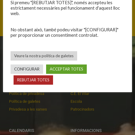
VICTÒRIA CÒMODA
ESFORÇ I CORATGE
Si premeu "[REBUTJAR TOTES]", només accepteu les
estrictament necessàries pel funcionament d'aquest lloc
web.
No obstant això, també podeu visitar "[CONFIGURAR]"
per proporcionar un consentiment controlat.
CLUB
EQUIPS
Veure la nostra política de galetes
Història
Primer equip masculí
CONFIGURAR
ACCEPTAR TOTES
Organització
Primer equip femení
Publicacions
Equips masculins
REBUTJAR TOTES
Avís legal
Equips femenins
Política de privadesa
C.E. El Vilar
Política de galetes
Escola
Privadesa a les xarxes
Patrocinadors
CALENDARIS
INFORMACIONS