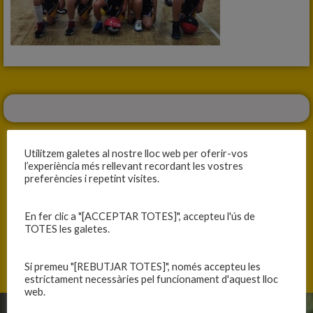
Utilitzem galetes al nostre lloc web per oferir-vos
l’experiència més rellevant recordant les vostres
preferències i repetint visites.
ANTERIOR
SEGÜENT
SOTS-CAMPIONS DEL 1R TORNEIG D’ANY NOU DE LES FRANQUESES
PROTAGONISTES A FONTAJAU
En fer clic a "[ACCEPTAR TOTES]", accepteu l'ús de
TOTES les galetes.
Si premeu "[REBUTJAR TOTES]", només accepteu les
estrictament necessàries pel funcionament d'aquest lloc
web.