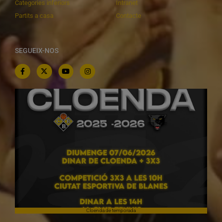
Categories inferiors
Intranet
Partits a casa
Contacte
SEGUEIX-NOS
Cloenda de temporada