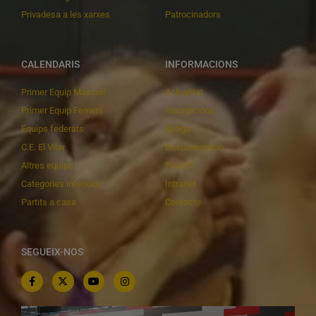
Privadesa a les xarxes
Patrocinadors
CALENDARIS
INFORMACIONS
Primer Equip Masculí
Actualitat
Primer Equip Femení
Inscripcions
Equips federats
Botiga
C.E. El Vilar
Documentació
Altres equips
Playoff
Categories inferiors
Intranet
Partits a casa
Contacte
SEGUEIX-NOS