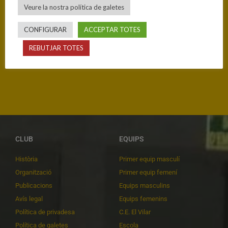
Veure la nostra política de galetes
CONFIGURAR
ACCEPTAR TOTES
ANTERIOR
SEGÜENT
REBUTJAR TOTES
LOTERIA DE NADAL
UN DIA MASSA GRIS
CLUB
EQUIPS
Història
Primer equip masculí
Organització
Primer equip femení
Publicacions
Equips masculins
Avís legal
Equips femenins
Política de privadesa
C.E. El Vilar
Política de galetes
Escola