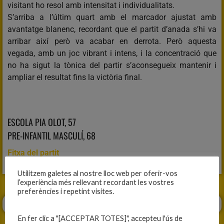
visitant ho resol amb intensitat i individualitats.
S’arriba a l’últim quart amb el marcador ajustat amb
avantatge blanenc, recordant que el partit d’anada s’hi va
arribar així però va acabar en derrota. Però aquesta
vegada, amb un joc vibrant i intens, i la concentració que
no ha sigut la tònica del partir s’aconsegueix mantenir i
ampliar el resultat fins la victòria final.
ESCOLA PIA OLOT, 57
PRE-INFANTIL MASCULÍ, 68
Fitxa del partit
Utilitzem galetes al nostre lloc web per oferir-vos
l’experiència més rellevant recordant les vostres
preferències i repetint visites.
En fer clic a "[ACCEPTAR TOTES]", accepteu l'ús de