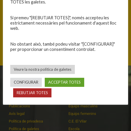
TOTES les galetes.
Si premeu "[REBUTJAR TOTES]", només accepteu les
estrictament necessàries pel funcionament d'aquest lloc
ANTERIOR
SEGÜENT
web.
PARTIT MOLT COMPLET
CORATGE I TREBALL EN UN PARTIT DE MÀXIMA DIFICULTAT
No obstant això, també podeu visitar "[CONFIGURAR]"
per proporcionar un consentiment controlat.
Veure la nostra política de galetes
CLUB
EQUIPS
CONFIGURAR
ACCEPTAR TOTES
Història
Primer equip masculí
REBUTJAR TOTES
Organització
Primer equip femení
Publicacions
Equips masculins
Avís legal
Equips femenins
Política de privadesa
C.E. El Vilar
Política de galetes
Escola