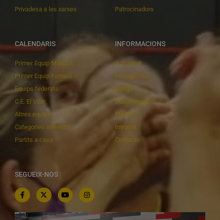
Privadesa a les xarxes
Patrocinadors
CALENDARIS
INFORMACIONS
Primer Equip Masculí
Actualitat
Primer Equip Femení
Inscripcions
Equips federats
Botiga
C.E. El Vilar
Documentació
Altres equips
Playoff
Categories inferiors
Intranet
Partits a casa
Contacte
SEGUEIX-NOS