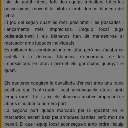
Inici de partit intens, tots dos equips treballant totes les
possessions, movent la pilota i amb domini blanenc del
rebot.
El joc del segon quart és més precipitat i les passades i
llançaments més imprecisos. L’equip local juga
ordenadament i els blanencs han de mantenir-se al
marcador amb jugades individuals.
Es milloren les combinacions en atac però no s’acaba en
cistella i la defensa blanenca s’encomana de les
imprecisions en atac i permet els garrotxins guanyar el
quart.
Els panteres capgiren la davallada d’encert amb una ratxa
positiva que l’entrenador local aconsegueix aturar amb
temps mort. Tot i així els blanencs acaben imposant-se
abans d’acabar la primera part.
La segona part queda marcada per la igualtat en el
marcardor, encert baix per ambdues bandes però molt de
treball. El que l’equip local aconsegueix amb ordre l’equip