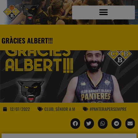
GRÀCIES ALBERT!!!
12/07/2022
CLUB
,
SÈNIOR A M
#PANTERAPERSEMPRE