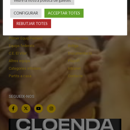
Veure la nostra política de galetes
CONFIGURAR
ACCEPTAR TOTES
CALENDARIS
INFORMACIONS
REBUTJAR TOTES
Primer Equip Masculí
Actualitat
Primer Equip Femení
Inscripcions
Equips federats
Botiga
C.E. El Vilar
Documentació
Altres equips
Playoff
Categories inferiors
Intranet
Partits a casa
Contacte
SEGUEIX-NOS