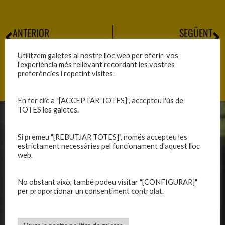
ANTERIOR
SEGÜENT
GRÀCIES JAUME!!!
GRÀCIES MARC!!!
Utilitzem galetes al nostre lloc web per oferir-vos
l’experiència més rellevant recordant les vostres
preferències i repetint visites.
En fer clic a "[ACCEPTAR TOTES]", accepteu l'ús de
TOTES les galetes.
CLUB
EQUIPS
Si premeu "[REBUTJAR TOTES]", només accepteu les
Història
Primer equip masculí
estrictament necessàries pel funcionament d'aquest lloc
web.
Organització
Primer equip femení
Publicacions
Equips masculins
No obstant això, també podeu visitar "[CONFIGURAR]"
Avís legal
Equips femenins
per proporcionar un consentiment controlat.
Política de privadesa
C.E. El Vilar
Política de galetes
Escola
Privadesa a les xarxes
Patrocinadors