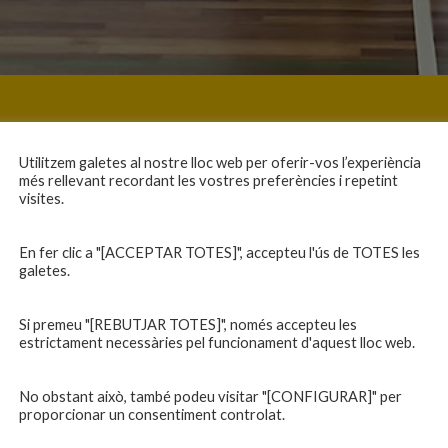
Utilitzem galetes al nostre lloc web per oferir-vos l’experiència
més rellevant recordant les vostres preferències i repetint
visites.
En fer clic a "[ACCEPTAR TOTES]", accepteu l'ús de TOTES les
galetes.
Si premeu "[REBUTJAR TOTES]", només accepteu les
estrictament necessàries pel funcionament d'aquest lloc web.
No obstant això, també podeu visitar "[CONFIGURAR]" per
proporcionar un consentiment controlat.