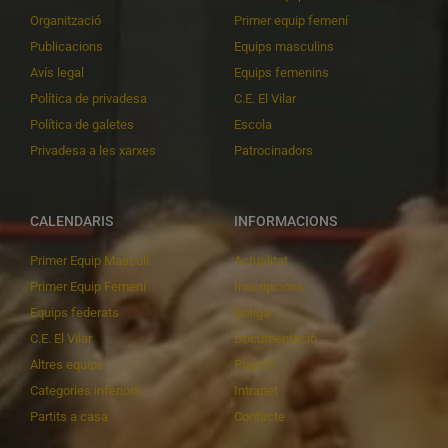
Organització
Primer equip femení
Publicacions
Equips masculins
Avís legal
Equips femenins
Política de privadesa
C.E. El Vilar
Política de galetes
Escola
Privadesa a les xarxes
Patrocinadors
CALENDARIS
INFORMACIONS
Primer Equip Masculí
Actualitat
Primer Equip Femení
Inscripcions
Equips federats
Botiga
C.E. El Vilar
Documentació
Altres equips
Playoff
Categories inferiors
Intranet
Partits a casa
Contacte