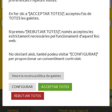
preferències i repetint visites.
En fer clic a "[ACCEPTAR TOTES]", accepteu l'ús de
TOTES les galetes.
Si premeu "[REBUTJAR TOTES]", només accepteu les
estrictament necessàries pel funcionament d'aquest lloc
web.
ANTERIOR
SEGÜENT
No obstant això, també podeu visitar "[CONFIGURAR]"
per proporcionar un consentiment controlat.
RESULTATS DE LA JORNADA
HEM REACCIONAT TARD
Veure la nostra política de galetes
CONFIGURAR
ACCEPTAR TOTES
REBUTJAR TOTES
CLUB
EQUIPS
Història
Primer equip masculí