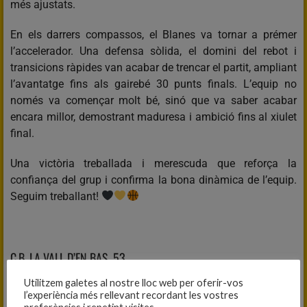
més ajustats.
En els darrers compassos, el Blanes va tornar a prémer
l’accelerador. Una defensa sòlida, el domini del rebot i
transicions ràpides van acabar de trencar el partit, ampliant
l’avantatge fins als gairebé 30 punts finals. L’equip no
només va començar molt bé, sinó que va saber acabar
encara millor, demostrant maduresa i ambició fins al xiulet
final.
Una victòria treballada i merescuda que reforça la
confiança del grup i confirma la bona dinàmica de l’equip.
Seguim treballant!
C.B. LA VALL D’EN BAS, 53
MINI A FEMENÍ, 81
Utilitzem galetes al nostre lloc web per oferir-vos
l’experiència més rellevant recordant les vostres
Fitxa del partit