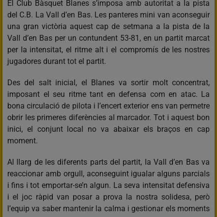
El Club Bàsquet Blanes s’imposa amb autoritat a la pista
del C.B. La Vall d’en Bas. Les panteres mini van aconseguir
una gran victòria aquest cap de setmana a la pista de la
Vall d’en Bas per un contundent 53-81, en un partit marcat
per la intensitat, el ritme alt i el compromís de les nostres
jugadores durant tot el partit.
Des del salt inicial, el Blanes va sortir molt concentrat,
imposant el seu ritme tant en defensa com en atac. La
bona circulació de pilota i l’encert exterior ens van permetre
obrir les primeres diferències al marcador. Tot i aquest bon
inici, el conjunt local no va abaixar els braços en cap
moment.
Al llarg de les diferents parts del partit, la Vall d’en Bas va
reaccionar amb orgull, aconseguint igualar alguns parcials
i fins i tot emportar-se’n algun. La seva intensitat defensiva
i el joc ràpid van posar a prova la nostra solidesa, però
l’equip va saber mantenir la calma i gestionar els moments