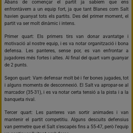
Abans de començar el partit ja sabíem que ens
enfrontàvem a un equip fort, ja que tant Blanes com Salt
havien guanyat tots els partits. Des del primer moment, el
partit va ser molt dinàmic i intens.
Primer quart: Els primers tirs van donar avantatge i
motivació al nostre equip, i es va notar organització i bona
defensa. Les panteres, sense por, es van enfrontar a
jugadores més fortes i altes. Al final del quart vam guanyar
de 2 punts.
Segon quart: Vam defensar molt bé i fer bones jugades, tot
i alguns moments de desconnexió. El Salt va apropar-se al
marcador (35-31), i es va notar certa tensió a la pista i a la
banqueta rival.
Tercer quart: Les panteres van sortir animades i van
mantenir el partit competitiu. Alguns descuits defensius
van permetre que el Salt s’escapés fins a 55-47, però l’equip