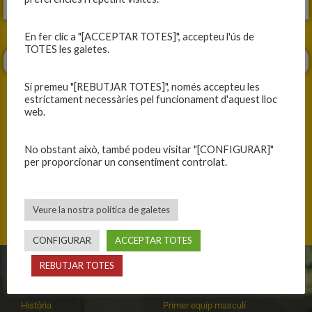
En fer clic a "[ACCEPTAR TOTES]", accepteu l'ús de
TOTES les galetes.
Si premeu "[REBUTJAR TOTES]", només accepteu les
estrictament necessàries pel funcionament d'aquest lloc
web.
ANTERIOR
SEGÜENT
No obstant això, també podeu visitar "[CONFIGURAR]"
per proporcionar un consentiment controlat.
VICTÒRIA IMPORTANTÍSSIMA!
LA VICTÒRIA MÉS TREBALLADA
Veure la nostra política de galetes
CONFIGURAR
ACCEPTAR TOTES
REBUTJAR TOTES
CLUB
EQUIPS
Història
Primer equip masculí