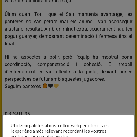
va continuar lluitant amb força.
Últim quart: Tot i que el Salt mantenia avantatge, les
panteres no van perdre mai els ànims i van aconseguir
ajustar el resultat. Amb un minut extra, segurament haurien
pogut guanyar, demostrant determinació i fermesa fins al
final.
Hi ha aspectes a polir, però l’equip ha mostrat bona
coordinació, compenetració i cohesió. El treball
d’entrenament es va reflectir a la pista, deixant bones
perspectives de futur amb aquestes jugadores.
Seguim panteres
C.B. SALT, 65
CADET B FEMENÍ, 61
Utilitzem galetes al nostre lloc web per oferir-vos
l’experiència més rellevant recordant les vostres
Fitxa del partit
preferències i repetint visites.