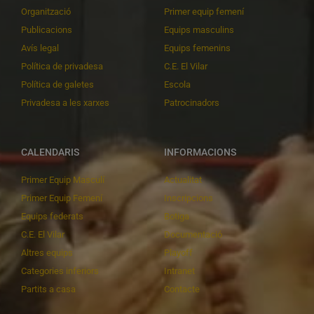
Organització
Primer equip femení
Publicacions
Equips masculins
Avís legal
Equips femenins
Política de privadesa
C.E. El Vilar
Política de galetes
Escola
Privadesa a les xarxes
Patrocinadors
CALENDARIS
INFORMACIONS
Primer Equip Masculí
Actualitat
Primer Equip Femení
Inscripcions
Equips federats
Botiga
C.E. El Vilar
Documentació
Altres equips
Playoff
Categories inferiors
Intranet
Partits a casa
Contacte