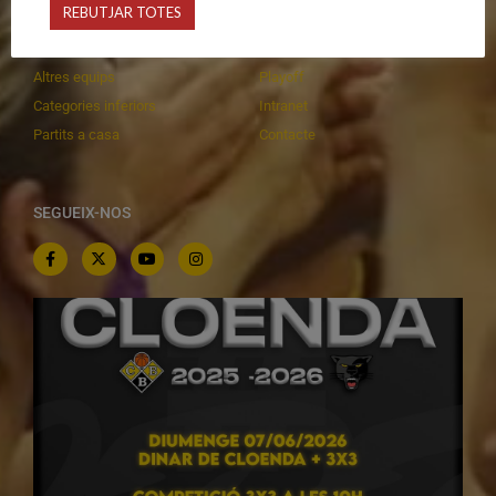
REBUTJAR TOTES
Equips federats
Botiga
C.E. El Vilar
Documentació
Altres equips
Playoff
Categories inferiors
Intranet
Partits a casa
Contacte
SEGUEIX-NOS