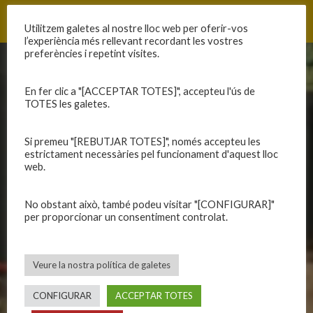
Utilitzem galetes al nostre lloc web per oferir-vos
l’experiència més rellevant recordant les vostres
preferències i repetint visites.
CLUB
EQUIPS
En fer clic a "[ACCEPTAR TOTES]", accepteu l'ús de
Història
Primer equip masculí
TOTES les galetes.
Organització
Primer equip femení
Publicacions
Equips masculins
Si premeu "[REBUTJAR TOTES]", només accepteu les
estrictament necessàries pel funcionament d'aquest lloc
Avís legal
Equips femenins
web.
Política de privadesa
C.E. El Vilar
Política de galetes
Escola
No obstant això, també podeu visitar "[CONFIGURAR]"
Privadesa a les xarxes
Patrocinadors
per proporcionar un consentiment controlat.
CALENDARIS
INFORMACIONS
Veure la nostra política de galetes
Primer Equip Masculí
Actualitat
CONFIGURAR
ACCEPTAR TOTES
Primer Equip Femení
Inscripcions