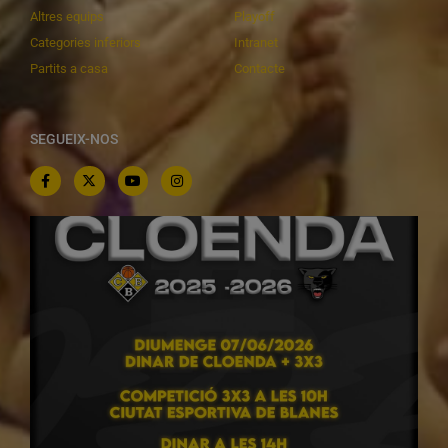
Altres equips
Playoff
Categories inferiors
Intranet
Partits a casa
Contacte
SEGUEIX-NOS