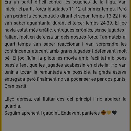
Era un partit difícil contra les segones de la lliga. Van
iniciar el partit força igualades 11-12 al primer temps. Però
van perdre la concentració dirant el segon temps 13-22 i no
van saber aguantar-la durant el tercer temps 24-39. El joc
havia estat més erràtic, entregues errònies, sense jugades i
fallant molt en defensa un dels nostres forts. Tanmateix al
quart temps van saber reaccionar i van sorprendre les
contrincants atacant amb grans jugades i defensant molt
bé. El joc fluïa, la pilota es movia amb facilitat alb bons
passis fent que les jugades acabessin en cistella. Ho van
tenir a tocar, la remuntada era possible, la grada estava
entregada però finalment no va poder ser es per dos punts.
Gran partit.
Lliçó apresa, cal lluitar des del principi i no abaixar la
guàrdia.
Seguim aprenent i gaudint. Endavant panteres