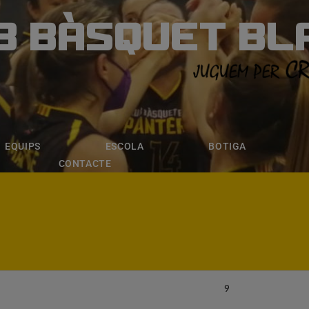
B BÀSQUET BL
ÀSQUET BLANE
ESCOLA
BOTIGA
INSCRIPCI
EQUIPS
ESCOLA
BOTIGA
CONTACTE
9