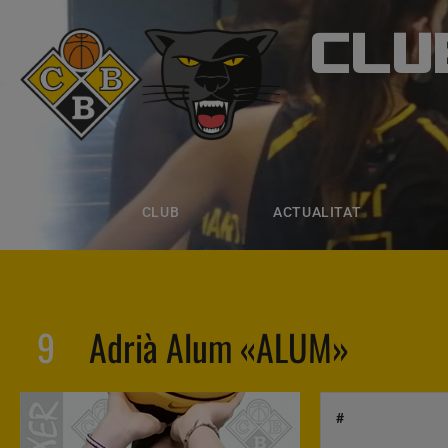
CLU
CLUB B
CLUB
ACTUALITAT
EQUIPS
CLUB
ACTUALITAT
9
Adrià Alum «ALUM»
#