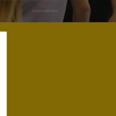
Disseny
infoselva