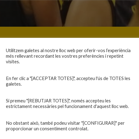
Utilitzem galetes al nostre lloc web per oferir-vos l’experiència
més rellevant recordant les vostres preferències i repetint
visites.
En fer clic a "[ACCEPTAR TOTES]", accepteu l'ús de TOTES les
galetes.
Si premeu "[REBUTJAR TOTES]", només accepteu les
estrictament necessàries pel funcionament d'aquest lloc web.
No obstant això, també podeu visitar "[CONFIGURAR]" per
proporcionar un consentiment controlat.