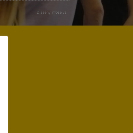
Disseny
infoselva