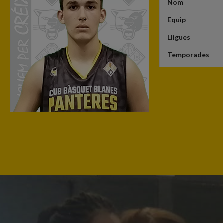
Nom
Equip
Lligues
Temporades