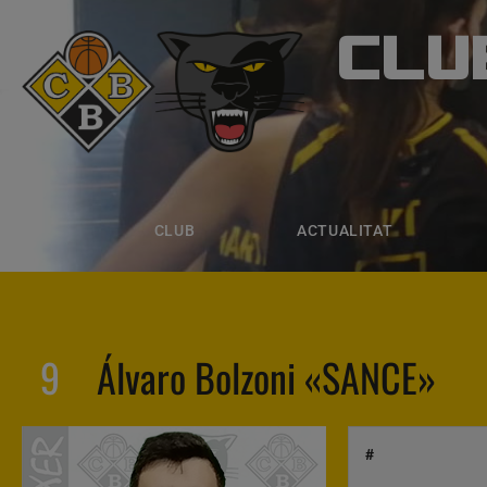
CLU
CLUB B
CLUB
ACTUALITAT
EQUIPS
CLUB
ACTUALITAT
9
Álvaro Bolzoni «SANCE»
#