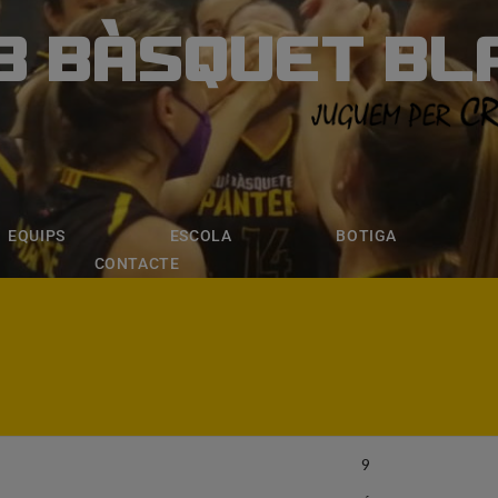
B BÀSQUET BL
ÀSQUET BLANE
ESCOLA
BOTIGA
INSCRIPCI
EQUIPS
ESCOLA
BOTIGA
CONTACTE
9