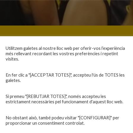
Utilitzem galetes al nostre lloc web per oferir-vos l’experiència
més rellevant recordant les vostres preferències i repetint
visites.
En fer clic a "[ACCEPTAR TOTES]", accepteu l'ús de TOTES les
galetes.
Si premeu "[REBUTJAR TOTES]", només accepteu les
estrictament necessàries pel funcionament d'aquest lloc web.
No obstant això, també podeu visitar "[CONFIGURAR]" per
proporcionar un consentiment controlat.