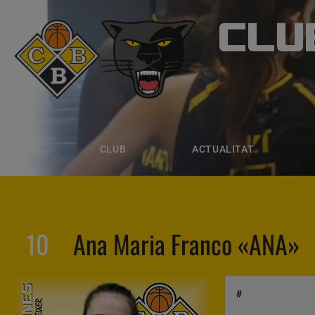
CLU
CLUB B
CLUB
ACTUALITAT
EQUIPS
CLUB
ACTUALITAT
10
Ana Maria Franco «ANA»
#