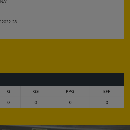
ANA"
í 2022-23
G
GS
PPG
EFF
0
0
0
0