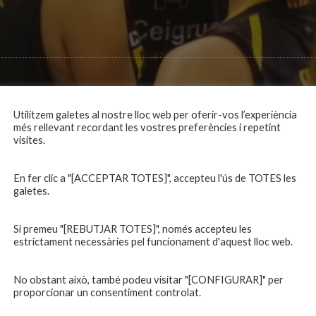
Utilitzem galetes al nostre lloc web per oferir-vos l’experiència
més rellevant recordant les vostres preferències i repetint
visites.
En fer clic a "[ACCEPTAR TOTES]", accepteu l'ús de TOTES les
galetes.
Si premeu "[REBUTJAR TOTES]", només accepteu les
estrictament necessàries pel funcionament d'aquest lloc web.
No obstant això, també podeu visitar "[CONFIGURAR]" per
proporcionar un consentiment controlat.