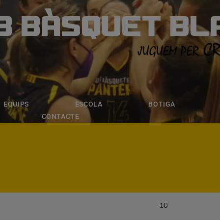
B BÀSQUET BL
ÀSQUET BLANE
ESCOLA
BOTIGA
INSCRIPCI
EQUIPS
ESCOLA
BOTIGA
CONTACTE
10