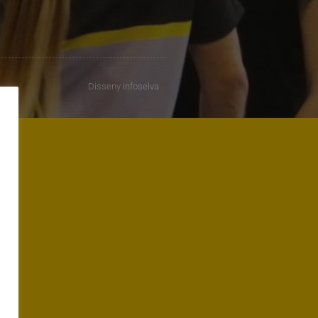
Disseny
infoselva