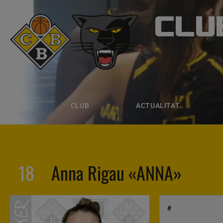
CLU
CLUB B
CLUB
ACTUALITAT
EQUIPS
CLUB
ACTUALITAT
18
Anna Rigau «ANNA»
#