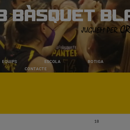
B BÀSQUET BL
ÀSQUET BLANE
ESCOLA
BOTIGA
INSCRIPCI
EQUIPS
ESCOLA
BOTIGA
CONTACTE
18