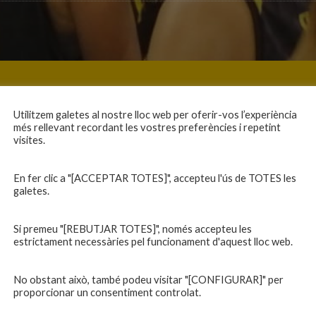
Utilitzem galetes al nostre lloc web per oferir-vos l’experiència
més rellevant recordant les vostres preferències i repetint
visites.
En fer clic a "[ACCEPTAR TOTES]", accepteu l'ús de TOTES les
galetes.
Si premeu "[REBUTJAR TOTES]", només accepteu les
estrictament necessàries pel funcionament d'aquest lloc web.
No obstant això, també podeu visitar "[CONFIGURAR]" per
proporcionar un consentiment controlat.