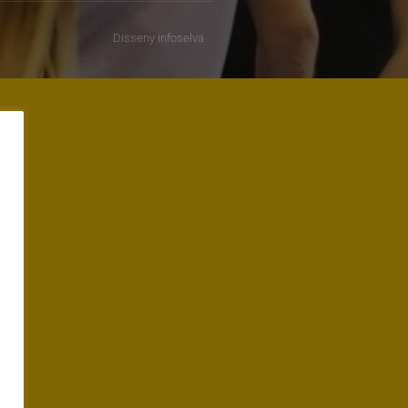
Disseny
infoselva