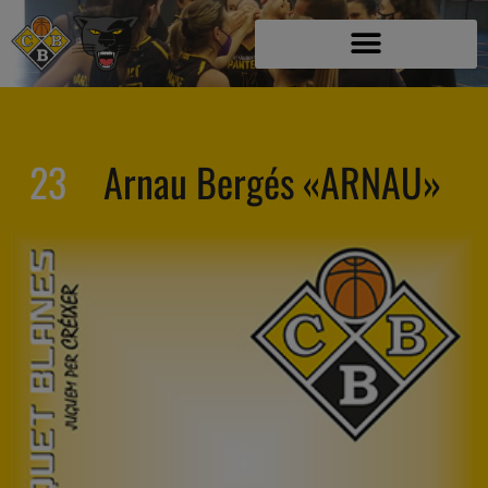
23
Arnau Bergés «ARNAU»