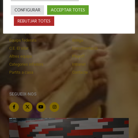
CONFIGURAR
ACCEPTAR TOTES
CALENDARIS
INFORMACIONS
REBUTJAR TOTES
Primer Equip Masculí
Actualitat
Primer Equip Femení
Inscripcions
Equips federats
Botiga
C.E. El Vilar
Documentació
Altres equips
Playoff
Categories inferiors
Intranet
Partits a casa
Contacte
SEGUEIX-NOS