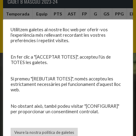
CADET B MASCULÍ 2023-24
Temporada
Equip
PTS
AST
FP
G
GS
PPG
EF
2023-24
C.B.
12
0
10
11
0
0
12
Utilitzem galetes al nostre lloc web per oferir-vos
Blanes
l’experiència més rellevant recordant les vostres
preferències i repetint visites.
En fer clic a "[ACCEPTAR TOTES]", accepteu l'ús de
TOTES les galetes.
CLUB
EQUIPS
Si premeu "[REBUTJAR TOTES]", només accepteu les
Història
Primer equip masculí
estrictament necessàries pel funcionament d'aquest lloc
Organització
Primer equip femení
web.
Publicacions
Equips masculins
Avís legal
Equips femenins
No obstant això, també podeu visitar "[CONFIGURAR]"
Política de privadesa
C.E. El Vilar
per proporcionar un consentiment controlat.
Política de galetes
Escola
Privadesa a les xarxes
Patrocinadors
Veure la nostra política de galetes