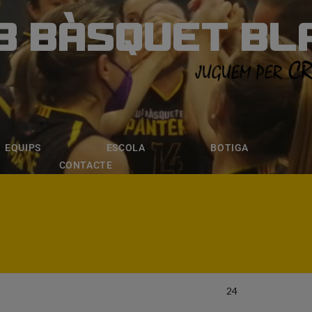
B BÀSQUET BL
ÀSQUET BLANE
ESCOLA
BOTIGA
INSCRIPCI
EQUIPS
ESCOLA
BOTIGA
CONTACTE
24