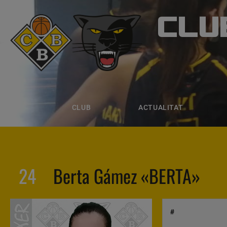
CLU
CLUB B
CLUB
ACTUALITAT
EQUIPS
CLUB
ACTUALITAT
24
Berta Gámez «BERTA»
#