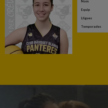
Nom
Equip
Lligues
Temporades