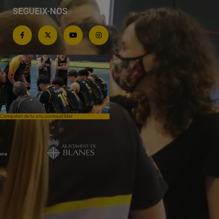
SEGUEIX-NOS
Competim de tu a tu contra el líder
Èpica lluita sense premi