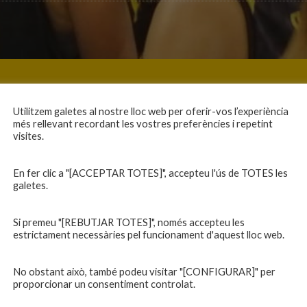
Utilitzem galetes al nostre lloc web per oferir-vos l’experiència
més rellevant recordant les vostres preferències i repetint
visites.
En fer clic a "[ACCEPTAR TOTES]", accepteu l'ús de TOTES les
galetes.
Si premeu "[REBUTJAR TOTES]", només accepteu les
estrictament necessàries pel funcionament d'aquest lloc web.
No obstant això, també podeu visitar "[CONFIGURAR]" per
proporcionar un consentiment controlat.