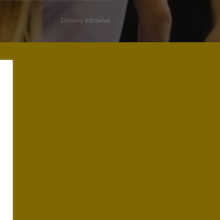
Disseny
infoselva