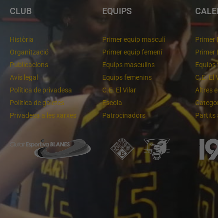
CLUB
EQUIPS
CALE
Història
Primer equip masculí
Primer 
Organització
Primer equip femení
Primer 
Publicacions
Equips masculins
Equips 
Avís legal
Equips femenins
C.E. El 
Política de privadesa
C.E. El Vilar
Altres 
Política de galetes
Escola
Categor
Privadesa a les xarxes
Patrocinadors
Partits
Un final rodó
Cloenda de temporada