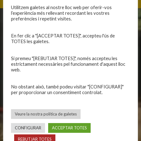
Utilitzem galetes al nostre lloc web per oferir-vos
l’experiència més rellevant recordant les vostres
preferències i repetint visites.
CLUB
EQUIPS
Història
En fer clic a "[ACCEPTAR TOTES]", accepteu l'ús de
Primer equip masculí
TOTES les galetes.
Organització
Primer equip femení
Publicacions
Equips masculins
Si premeu "[REBUTJAR TOTES]", només accepteu les
Avís legal
Equips femenins
estrictament necessàries pel funcionament d'aquest lloc
Política de privadesa
C.E. El Vilar
web.
Política de galetes
Escola
Privadesa a les xarxes
Patrocinadors
No obstant això, també podeu visitar "[CONFIGURAR]"
per proporcionar un consentiment controlat.
CALENDARIS
INFORMACIONS
Veure la nostra política de galetes
Primer Equip Masculí
Actualitat
Primer Equip Femení
Inscripcions
CONFIGURAR
ACCEPTAR TOTES
Equips federats
Botiga
REBUTJAR TOTES