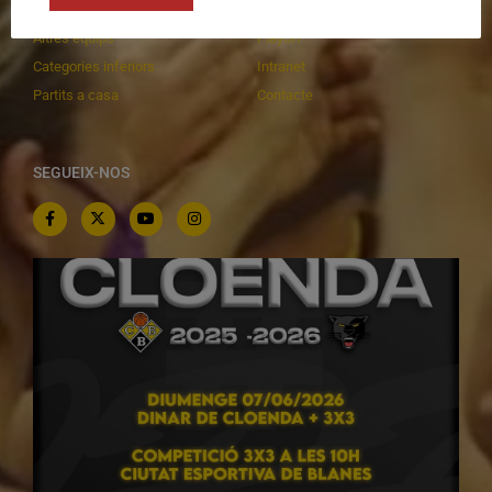
C.E. El Vilar
Documentació
Altres equips
Playoff
Categories inferiors
Intranet
Partits a casa
Contacte
SEGUEIX-NOS