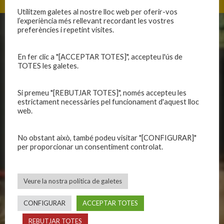
Utilitzem galetes al nostre lloc web per oferir-vos
l’experiència més rellevant recordant les vostres
preferències i repetint visites.
CLUB
EQUIPS
Història
En fer clic a "[ACCEPTAR TOTES]", accepteu l'ús de
Primer equip masculí
TOTES les galetes.
Organització
Primer equip femení
Publicacions
Equips masculins
Si premeu "[REBUTJAR TOTES]", només accepteu les
Avís legal
Equips femenins
estrictament necessàries pel funcionament d'aquest lloc
Política de privadesa
C.E. El Vilar
web.
Política de galetes
Escola
Privadesa a les xarxes
Patrocinadors
No obstant això, també podeu visitar "[CONFIGURAR]"
per proporcionar un consentiment controlat.
CALENDARIS
INFORMACIONS
Veure la nostra política de galetes
Primer Equip Masculí
Actualitat
Primer Equip Femení
Inscripcions
CONFIGURAR
ACCEPTAR TOTES
Equips federats
Botiga
REBUTJAR TOTES