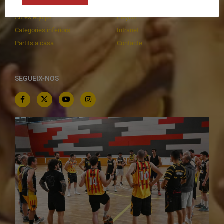
C.E. El Vilar
Documentació
Altres equips
Playoff
Categories inferiors
Intranet
Partits a casa
Contacte
SEGUEIX-NOS