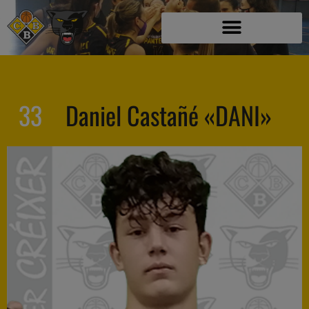
33
Daniel Castañé «DANI»