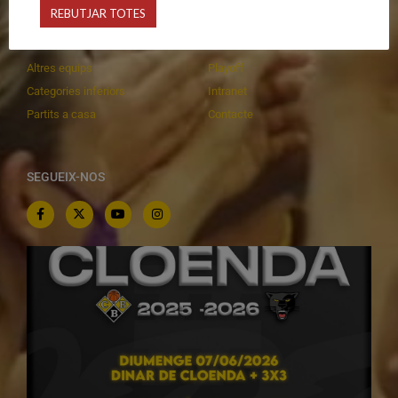
REBUTJAR TOTES
Equips federats
Botiga
C.E. El Vilar
Documentació
Altres equips
Playoff
Categories inferiors
Intranet
Partits a casa
Contacte
SEGUEIX-NOS