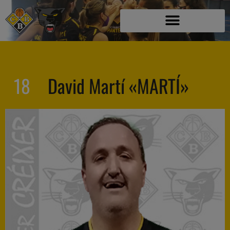
18
David Martí «MARTÍ»