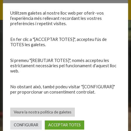
Utilitzem galetes al nostre lloc web per oferir-vos
l’experiència més rellevant recordant les vostres
preferències i repetint visites.
CLUB
EQUIPS
En fer clic a "[ACCEPTAR TOTES]", accepteu l'ús de
TOTES les galetes.
Història
Primer equip masculí
Organització
Primer equip femení
Si premeu "[REBUTJAR TOTES]", només accepteu les
Publicacions
Equips masculins
estrictament necessàries pel funcionament d'aquest lloc
Avís legal
Equips femenins
web.
Política de privadesa
C.E. El Vilar
Política de galetes
Escola
No obstant això, també podeu visitar "[CONFIGURAR]"
Privadesa a les xarxes
Patrocinadors
per proporcionar un consentiment controlat.
CALENDARIS
INFORMACIONS
Veure la nostra política de galetes
Primer Equip Masculí
Actualitat
CONFIGURAR
ACCEPTAR TOTES
Primer Equip Femení
Inscripcions