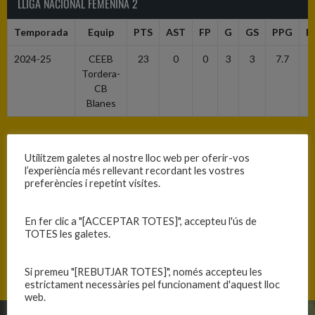
LLIGA NACIONAL FEMENINA 2
Temporada
Equip
PTS
AST
FP
G
GS
PPG
E
2024-25
CEEB
23
0
0
3
3
7.7
2
Tordera-
CB
Blanes
LF2
Utilitzem galetes al nostre lloc web per oferir-vos
l’experiència més rellevant recordant les vostres
Temporada
Equip
PTS
AST
FP
G
GS
PPG
E
preferències i repetint visites.
2024-25
CEEB
93
30
63
26
4
23.3
1
En fer clic a "[ACCEPTAR TOTES]", accepteu l'ús de
Tordera-
TOTES les galetes.
CB
Blanes
Si premeu "[REBUTJAR TOTES]", només accepteu les
estrictament necessàries pel funcionament d'aquest lloc
web.