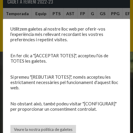
CADET A FEMENÍ 2022-23
Temporada
Equip
PTS
AST
FP
G
GS
PPG
EFF
2022-2023
C.B.
0
0
0
0
0
0
0
Utilitzem galetes al nostre lloc web per oferir-vos
Blanes
l’experiència més rellevant recordant les vostres
preferències i repetint visites.
En fer clic a "[ACCEPTAR TOTES]", accepteu l'ús de
TOTES les galetes.
CLUB
EQUIPS
Si premeu "[REBUTJAR TOTES]", només accepteu les
Història
Primer equip masculí
estrictament necessàries pel funcionament d'aquest lloc
Organització
Primer equip femení
web.
Publicacions
Equips masculins
Avís legal
Equips femenins
No obstant això, també podeu visitar "[CONFIGURAR]"
Política de privadesa
C.E. El Vilar
per proporcionar un consentiment controlat.
Política de galetes
Escola
Privadesa a les xarxes
Patrocinadors
Veure la nostra política de galetes