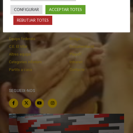
CONFIGURAR
ACCEPTAR TOTES
CALENDARIS
INFORMACIONS
REBUTJAR TOTES
Primer Equip Masculí
Actualitat
Primer Equip Femení
Inscripcions
Equips federats
Botiga
C.E. El Vilar
Documentació
Altres equips
Playoff
Categories inferiors
Intranet
Partits a casa
Contacte
SEGUEIX-NOS