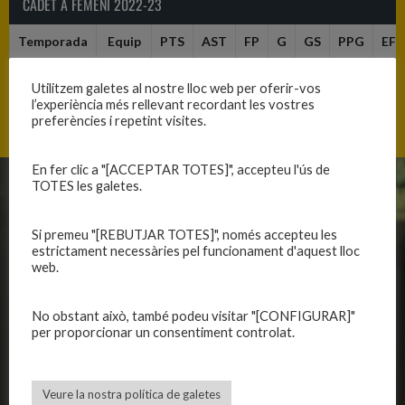
CADET A FEMENÍ 2022-23
Temporada
Equip
PTS
AST
FP
G
GS
PPG
EFF
2022-2023
C.B.
0
0
0
0
0
0
0
Utilitzem galetes al nostre lloc web per oferir-vos
Blanes
l’experiència més rellevant recordant les vostres
preferències i repetint visites.
En fer clic a "[ACCEPTAR TOTES]", accepteu l'ús de
TOTES les galetes.
CLUB
EQUIPS
Si premeu "[REBUTJAR TOTES]", només accepteu les
Història
Primer equip masculí
estrictament necessàries pel funcionament d'aquest lloc
Organització
Primer equip femení
web.
Publicacions
Equips masculins
Avís legal
Equips femenins
No obstant això, també podeu visitar "[CONFIGURAR]"
Política de privadesa
C.E. El Vilar
per proporcionar un consentiment controlat.
Política de galetes
Escola
Privadesa a les xarxes
Patrocinadors
Veure la nostra política de galetes