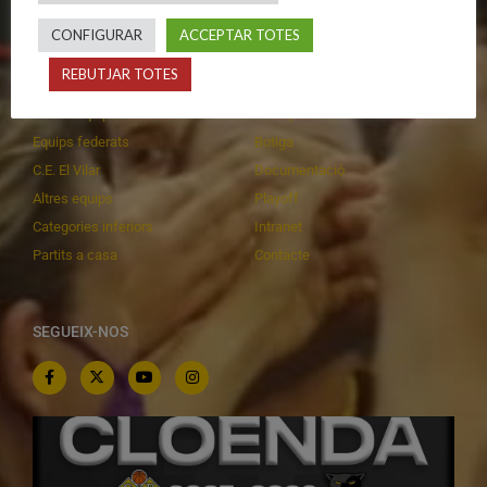
CONFIGURAR
ACCEPTAR TOTES
CALENDARIS
INFORMACIONS
REBUTJAR TOTES
Primer Equip Masculí
Actualitat
Primer Equip Femení
Inscripcions
Equips federats
Botiga
C.E. El Vilar
Documentació
Altres equips
Playoff
Categories inferiors
Intranet
Partits a casa
Contacte
SEGUEIX-NOS