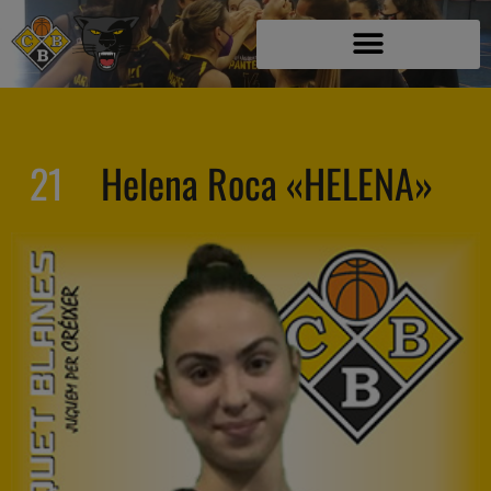
21
Helena Roca «HELENA»