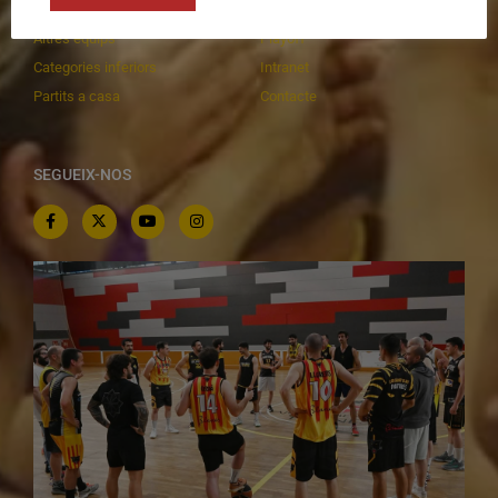
C.E. El Vilar
Documentació
Altres equips
Playoff
Categories inferiors
Intranet
Partits a casa
Contacte
SEGUEIX-NOS