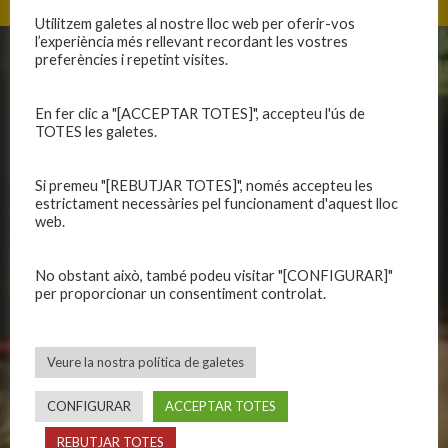
Utilitzem galetes al nostre lloc web per oferir-vos
l’experiència més rellevant recordant les vostres
preferències i repetint visites.
CLUB
EQUIPS
Història
En fer clic a "[ACCEPTAR TOTES]", accepteu l'ús de
Primer equip masculí
TOTES les galetes.
Organització
Primer equip femení
Publicacions
Equips masculins
Si premeu "[REBUTJAR TOTES]", només accepteu les
Avís legal
Equips femenins
estrictament necessàries pel funcionament d'aquest lloc
Política de privadesa
C.E. El Vilar
web.
Política de galetes
Escola
Privadesa a les xarxes
Patrocinadors
No obstant això, també podeu visitar "[CONFIGURAR]"
per proporcionar un consentiment controlat.
CALENDARIS
INFORMACIONS
Veure la nostra política de galetes
Primer Equip Masculí
Actualitat
Primer Equip Femení
Inscripcions
CONFIGURAR
ACCEPTAR TOTES
Equips federats
Botiga
REBUTJAR TOTES