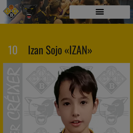
10
Izan Sojo «IZAN»