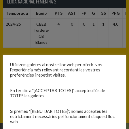
LLIGA NACIONAL FEMENINA 2
Temporada
Equip
PTS
AST
FP
G
GS
PPG
E
2024-25
CEEB
4
0
0
1
1
4.0
Tordera-
CB
Blanes
LF2
Utilitzem galetes al nostre lloc web per oferir-vos
l’experiència més rellevant recordant les vostres
Temporada
Equip
PTS
AST
FP
G
GS
PPG
E
preferències i repetint visites.
2024-25
CEEB
46
9
15
11
5
9.2
1
En fer clic a "[ACCEPTAR TOTES]", accepteu l'ús de
Tordera-
TOTES les galetes.
CB
Blanes
Si premeu "[REBUTJAR TOTES]", només accepteu les
estrictament necessàries pel funcionament d'aquest lloc
web.