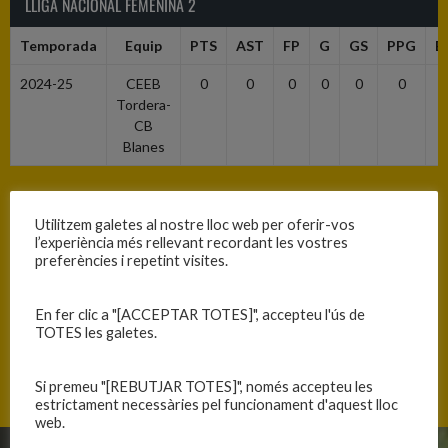
LLIGA NACIONAL FEMENINA 2
Temporada
Equip
PTS
AST
FP
G
GS
PPG
E
2024-25
CEEB
0
0
0
0
0
0
Tordera-
CB
Blanes
LF2
Utilitzem galetes al nostre lloc web per oferir-vos
l’experiència més rellevant recordant les vostres
Temporada
Equip
PTS
AST
FP
G
GS
PPG
E
preferències i repetint visites.
2024-25
CEEB
257
26
40
26
25
10.3
4
En fer clic a "[ACCEPTAR TOTES]", accepteu l'ús de
Tordera-
TOTES les galetes.
CB
Blanes
Si premeu "[REBUTJAR TOTES]", només accepteu les
estrictament necessàries pel funcionament d'aquest lloc
web.