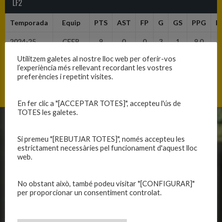
LF2
Temporada
Equip
PTS
AST
FP
G
GS
PPG
E
2024-25
CEEB
9
0
0
3
1
9.0
Tordera-
Utilitzem galetes al nostre lloc web per oferir-vos
CB
l’experiència més rellevant recordant les vostres
Blanes
preferències i repetint visites.
En fer clic a "[ACCEPTAR TOTES]", accepteu l'ús de
TOTES les galetes.
CLUB
EQUIPS
Si premeu "[REBUTJAR TOTES]", només accepteu les
estrictament necessàries pel funcionament d'aquest lloc
Història
Primer equip masculí
web.
Organització
Primer equip femení
Publicacions
Equips masculins
No obstant això, també podeu visitar "[CONFIGURAR]"
Avís legal
Equips femenins
per proporcionar un consentiment controlat.
Política de privadesa
C.E. El Vilar
Política de galetes
Escola