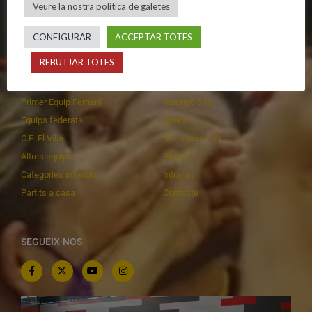
Veure la nostra política de galetes
Privadesa a les xarxes
Patrocinadors
CONFIGURAR
ACCEPTAR TOTES
CALENDARIS
INFORMACIONS
REBUTJAR TOTES
Primer Equip Masculí
Actualitat
Primer Equip Femení
Inscripcions
Equips federats
Botiga
C.E. El Vilar
Documentació
Altres equips
Playoff
Categories inferiors
Intranet
Partits a casa
Contacte
SEGUEIX-NOS