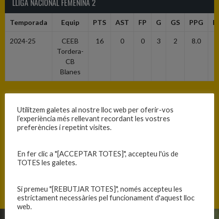
LLIGA NACIONAL FEMENINA 2
Temporada
Equip
PTS
AST
FP
G
GS
PPG
E
2024-25
CEEB
16
0
0
3
2
8.0
1
Tordera-
CB
Blanes
LF2
Utilitzem galetes al nostre lloc web per oferir-vos
l’experiència més rellevant recordant les vostres
Temporada
Equip
PTS
AST
FP
G
GS
PPG
E
preferències i repetint visites.
2024-25
CEEB
219
34
51
25
13
16.8
3
En fer clic a "[ACCEPTAR TOTES]", accepteu l'ús de
Tordera-
TOTES les galetes.
CB
Blanes
Si premeu "[REBUTJAR TOTES]", només accepteu les
estrictament necessàries pel funcionament d'aquest lloc
web.