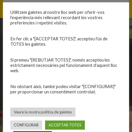
Utilitzem galetes al nostre lloc web per oferir-vos
l’experiència més rellevant recordant les vostres
preferències i repetint visites.
CLUB
EQUIPS
En fer clic a "[ACCEPTAR TOTES]", accepteu l'ús de
Història
Primer equip masculí
TOTES les galetes.
Organització
Primer equip femení
Publicacions
Equips masculins
Si premeu "[REBUTJAR TOTES]", només accepteu les
estrictament necessàries pel funcionament d'aquest lloc
Avís legal
Equips femenins
web.
Política de privadesa
C.E. El Vilar
Política de galetes
Escola
No obstant això, també podeu visitar "[CONFIGURAR]"
Privadesa a les xarxes
Patrocinadors
per proporcionar un consentiment controlat.
CALENDARIS
INFORMACIONS
Veure la nostra política de galetes
Primer Equip Masculí
Actualitat
CONFIGURAR
ACCEPTAR TOTES
Primer Equip Femení
Inscripcions