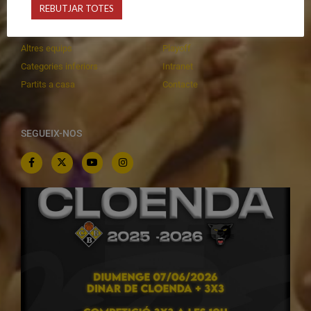
REBUTJAR TOTES
Equips federats
Botiga
C.E. El Vilar
Documentació
Altres equips
Playoff
Categories inferiors
Intranet
Partits a casa
Contacte
SEGUEIX-NOS