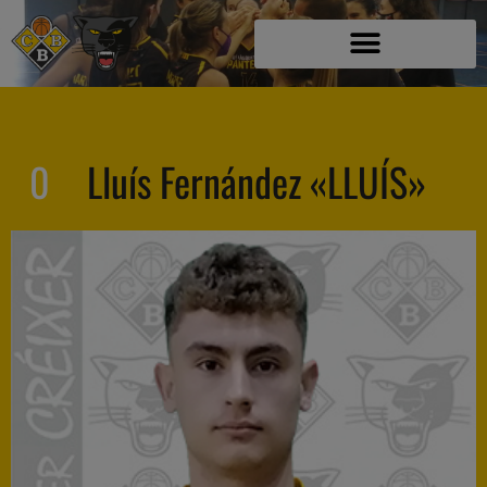
0
Lluís Fernández «LLUÍS»