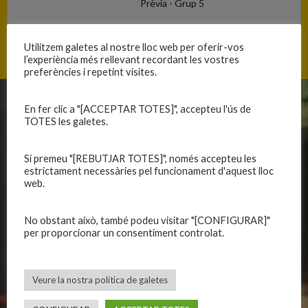
Prèvia - Grup 5
Temporades
2021-2022
Utilitzem galetes al nostre lloc web per oferir-vos
l’experiència més rellevant recordant les vostres
preferències i repetint visites.
En fer clic a "[ACCEPTAR TOTES]", accepteu l'ús de
CLUB
EQUIPS
TOTES les galetes.
Història
Primer equip masculí
Organització
Primer equip femení
Si premeu "[REBUTJAR TOTES]", només accepteu les
estrictament necessàries pel funcionament d'aquest lloc
Publicacions
Equips masculins
web.
Avís legal
Equips femenins
Política de privadesa
C.E. El Vilar
No obstant això, també podeu visitar "[CONFIGURAR]"
Política de galetes
Escola
per proporcionar un consentiment controlat.
Privadesa a les xarxes
Patrocinadors
Veure la nostra política de galetes
CALENDARIS
INFORMACIONS