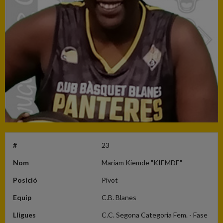
#
23
Nom
Mariam Kiemde "KIEMDE"
Posició
Pívot
Equip
C.B. Blanes
Lligues
C.C. Segona Categoria Fem. - Fase