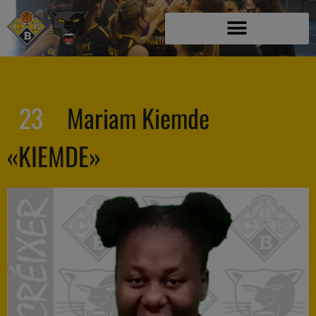
23
Mariam Kiemde
«KIEMDE»