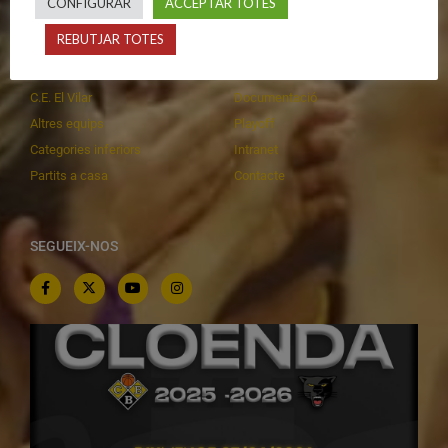
CONFIGURAR
ACCEPTAR TOTES
Primer Equip Masculí
Actualitat
REBUTJAR TOTES
Primer Equip Femení
Inscripcions
Equips federats
Botiga
C.E. El Vilar
Documentació
Altres equips
Playoff
Categories inferiors
Intranet
Partits a casa
Contacte
SEGUEIX-NOS