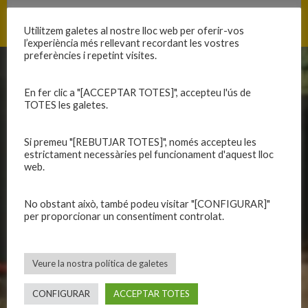
Utilitzem galetes al nostre lloc web per oferir-vos
l’experiència més rellevant recordant les vostres
preferències i repetint visites.
CLUB
EQUIPS
En fer clic a "[ACCEPTAR TOTES]", accepteu l'ús de
TOTES les galetes.
Història
Primer equip masculí
Organització
Primer equip femení
Si premeu "[REBUTJAR TOTES]", només accepteu les
Publicacions
Equips masculins
estrictament necessàries pel funcionament d'aquest lloc
Avís legal
Equips femenins
web.
Política de privadesa
C.E. El Vilar
Política de galetes
Escola
No obstant això, també podeu visitar "[CONFIGURAR]"
Privadesa a les xarxes
Patrocinadors
per proporcionar un consentiment controlat.
CALENDARIS
INFORMACIONS
Veure la nostra política de galetes
Primer Equip Masculí
Actualitat
CONFIGURAR
ACCEPTAR TOTES
Primer Equip Femení
Inscripcions