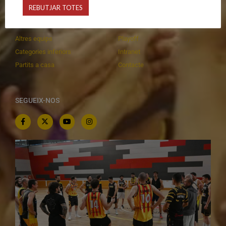
REBUTJAR TOTES
Equips federats
Botiga
C.E. El Vilar
Documentació
Altres equips
Playoff
Categories inferiors
Intranet
Partits a casa
Contacte
SEGUEIX-NOS