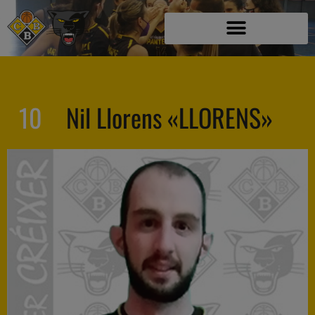
10
Nil Llorens «LLORENS»