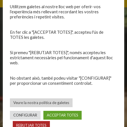
Utilitzem galetes al nostre lloc web per oferir-vos
l’experiència més rellevant recordant les vostres
preferències i repetint visites.
CLUB
EQUIPS
Història
En fer clic a "[ACCEPTAR TOTES]", accepteu l'ús de
Primer equip masculí
TOTES les galetes.
Organització
Primer equip femení
Publicacions
Equips masculins
Si premeu "[REBUTJAR TOTES]", només accepteu les
Avís legal
Equips femenins
estrictament necessàries pel funcionament d'aquest lloc
Política de privadesa
C.E. El Vilar
web.
Política de galetes
Escola
Privadesa a les xarxes
Patrocinadors
No obstant això, també podeu visitar "[CONFIGURAR]"
per proporcionar un consentiment controlat.
CALENDARIS
INFORMACIONS
Veure la nostra política de galetes
Primer Equip Masculí
Actualitat
Primer Equip Femení
Inscripcions
CONFIGURAR
ACCEPTAR TOTES
Equips federats
Botiga
REBUTJAR TOTES