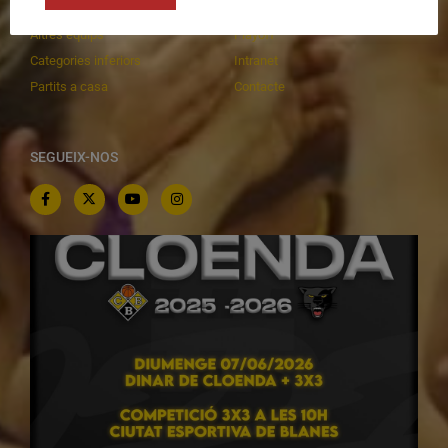
C.E. El Vilar
Documentació
Altres equips
Playoff
Categories inferiors
Intranet
Partits a casa
Contacte
SEGUEIX-NOS