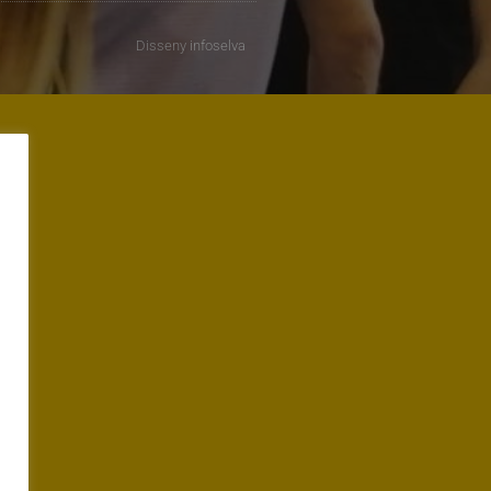
Disseny
infoselva