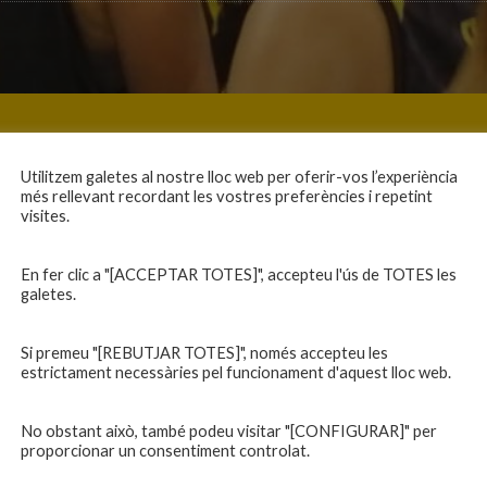
Utilitzem galetes al nostre lloc web per oferir-vos l’experiència
més rellevant recordant les vostres preferències i repetint
visites.
En fer clic a "[ACCEPTAR TOTES]", accepteu l'ús de TOTES les
galetes.
Si premeu "[REBUTJAR TOTES]", només accepteu les
estrictament necessàries pel funcionament d'aquest lloc web.
No obstant això, també podeu visitar "[CONFIGURAR]" per
proporcionar un consentiment controlat.