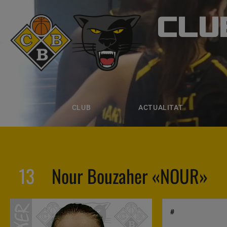
CLU
CLUB B
CLUB
ACTUALITAT
EQUIPS
CLUB
ACTUALITAT
13
Nour Bouzaher «NOUR»
#