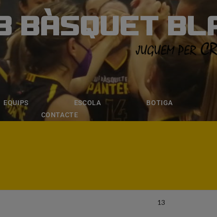
B BÀSQUET BL
ÀSQUET BLANE
ESCOLA
BOTIGA
INSCRIPCI
EQUIPS
ESCOLA
BOTIGA
CONTACTE
13