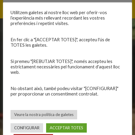
Utilitzem galetes al nostre lloc web per oferir-vos
l’experiència més rellevant recordant les vostres
preferències i repetint visites.
CLUB
EQUIPS
En fer clic a "[ACCEPTAR TOTES]", accepteu l'ús de
Història
Primer equip masculí
TOTES les galetes.
Organització
Primer equip femení
Publicacions
Equips masculins
Si premeu "[REBUTJAR TOTES]", només accepteu les
estrictament necessàries pel funcionament d'aquest lloc
Avís legal
Equips femenins
web.
Política de privadesa
C.E. El Vilar
Política de galetes
Escola
No obstant això, també podeu visitar "[CONFIGURAR]"
Privadesa a les xarxes
Patrocinadors
per proporcionar un consentiment controlat.
CALENDARIS
INFORMACIONS
Veure la nostra política de galetes
Primer Equip Masculí
Actualitat
CONFIGURAR
ACCEPTAR TOTES
Primer Equip Femení
Inscripcions