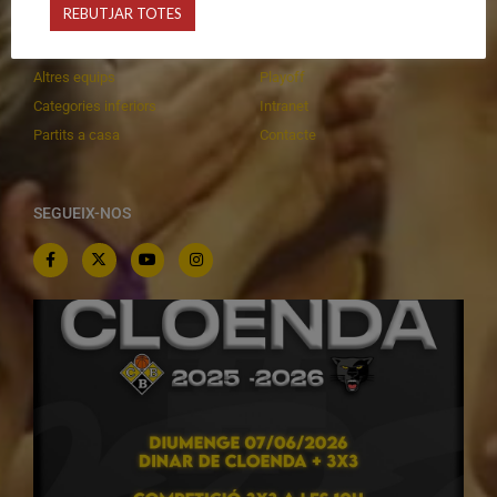
REBUTJAR TOTES
Equips federats
Botiga
C.E. El Vilar
Documentació
Altres equips
Playoff
Categories inferiors
Intranet
Partits a casa
Contacte
SEGUEIX-NOS