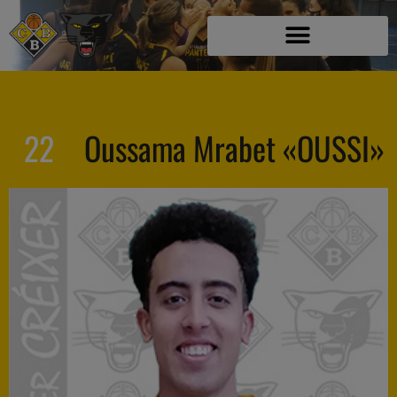
22
Oussama Mrabet «OUSSI»