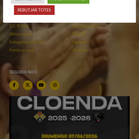
Primer Equip Masculí
Actualitat
REBUTJAR TOTES
Primer Equip Femení
Inscripcions
Equips federats
Botiga
C.E. El Vilar
Documentació
Altres equips
Playoff
Categories inferiors
Intranet
Partits a casa
Contacte
SEGUEIX-NOS