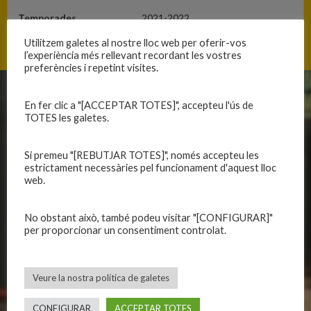
Temporades
2021-2022
Utilitzem galetes al nostre lloc web per oferir-vos
l’experiència més rellevant recordant les vostres
preferències i repetint visites.
CLUB
EQUIPS
En fer clic a "[ACCEPTAR TOTES]", accepteu l'ús de
TOTES les galetes.
Història
Primer equip masculí
Organització
Primer equip femení
Si premeu "[REBUTJAR TOTES]", només accepteu les
Publicacions
Equips masculins
estrictament necessàries pel funcionament d'aquest lloc
web.
Avís legal
Equips femenins
Política de privadesa
C.E. El Vilar
No obstant això, també podeu visitar "[CONFIGURAR]"
Política de galetes
Escola
per proporcionar un consentiment controlat.
Privadesa a les xarxes
Patrocinadors
Veure la nostra política de galetes
CALENDARIS
INFORMACIONS
CONFIGURAR
ACCEPTAR TOTES