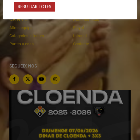
Primer Equip Femení
Inscripcions
REBUTJAR TOTES
Equips federats
Botiga
C.E. El Vilar
Documentació
Altres equips
Playoff
Categories inferiors
Intranet
Partits a casa
Contacte
SEGUEIX-NOS