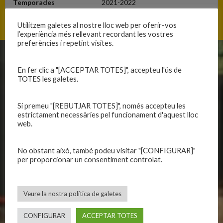
Temporades
2021-2022
Utilitzem galetes al nostre lloc web per oferir-vos
l’experiència més rellevant recordant les vostres
preferències i repetint visites.
CLUB
EQUIPS
En fer clic a "[ACCEPTAR TOTES]", accepteu l'ús de
TOTES les galetes.
Història
Primer equip masculí
Organització
Primer equip femení
Si premeu "[REBUTJAR TOTES]", només accepteu les
Publicacions
Equips masculins
estrictament necessàries pel funcionament d'aquest lloc
Avís legal
Equips femenins
web.
Política de privadesa
C.E. El Vilar
Política de galetes
Escola
No obstant això, també podeu visitar "[CONFIGURAR]"
per proporcionar un consentiment controlat.
Privadesa a les xarxes
Patrocinadors
Veure la nostra política de galetes
CALENDARIS
INFORMACIONS
Primer Equip Masculí
CONFIGURAR
ACCEPTAR TOTES
Actualitat