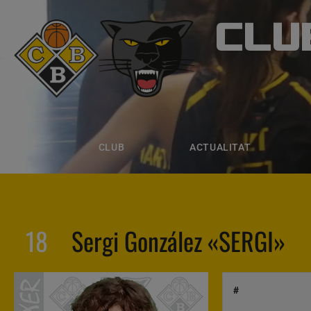
CLU
CLUB B
CLUB
ACTUALITAT
EQUIPS
CLUB
ACTUALITAT
18
Sergi González «SERGI»
#