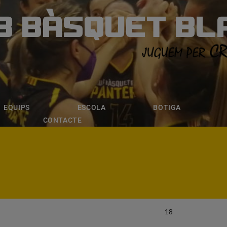
B BÀSQUET BL
ÀSQUET BLANE
ESCOLA
BOTIGA
INSCRIPCI
EQUIPS
ESCOLA
BOTIGA
CONTACTE
18