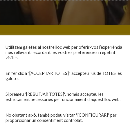
Utilitzem galetes al nostre lloc web per oferir-vos l’experiència
més rellevant recordant les vostres preferències i repetint
visites.
En fer clic a "[ACCEPTAR TOTES]", accepteu l'ús de TOTES les
galetes.
Si premeu "[REBUTJAR TOTES]", només accepteu les
estrictament necessàries pel funcionament d'aquest lloc web.
No obstant això, també podeu visitar "[CONFIGURAR]" per
proporcionar un consentiment controlat.