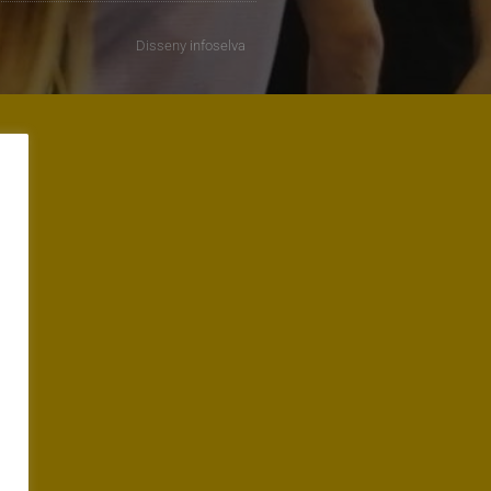
Disseny
infoselva