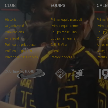
CLUB
EQUIPS
CALE
Història
Primer equip masculí
Primer 
Organització
Primer equip femení
Primer 
Publicacions
Equips masculins
Equips 
Avís legal
Equips femenins
C.E. El 
Política de privadesa
C.E. El Vilar
Altres 
Política de galetes
Escola
Categor
Privadesa a les xarxes
Patrocinadors
Partits
Un final rodó
Cloenda de temporada