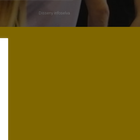
Disseny
infoselva