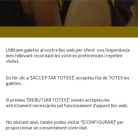
Utilitzem galetes al nostre lloc web per oferir-vos l’experiència
més rellevant recordant les vostres preferències i repetint
visites.
En fer clic a "[ACCEPTAR TOTES]", accepteu l'ús de TOTES les
galetes.
Si premeu "[REBUTJAR TOTES]", només accepteu les
estrictament necessàries pel funcionament d'aquest lloc web.
No obstant això, també podeu visitar "[CONFIGURAR]" per
proporcionar un consentiment controlat.