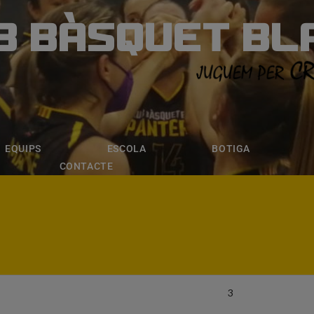
B BÀSQUET BL
ÀSQUET BLANE
ESCOLA
BOTIGA
INSCRIPCI
EQUIPS
ESCOLA
BOTIGA
CONTACTE
3