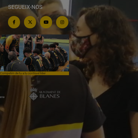
SEGUEIX-NOS
Competim de tu a tu contra el líder
Èpica lluita sense premi