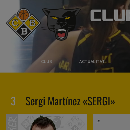
CLU
CLUB B
CLUB
ACTUALITAT
EQUIPS
CLUB
ACTUALITAT
3
Sergi Martínez «SERGI»
#