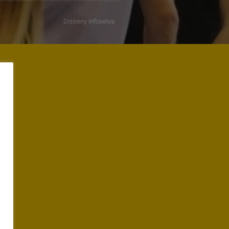
Disseny
infoselva