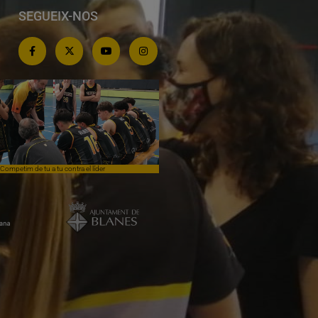
SEGUEIX-NOS
Competim de tu a tu contra el líder
Èpica lluita sense premi