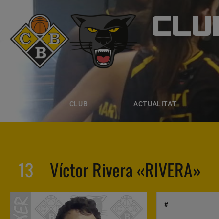
CLU
CLUB B
CLUB
ACTUALITAT
EQUIPS
CLUB
ACTUALITAT
13
Víctor Rivera «RIVERA»
#