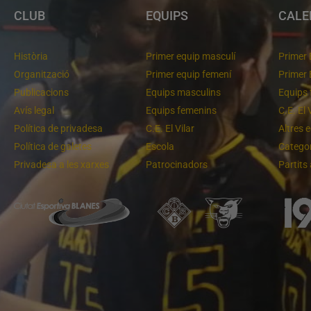
CLUB
EQUIPS
CALE
Història
Primer equip masculí
Primer 
Organització
Primer equip femení
Primer 
Publicacions
Equips masculins
Equips 
Avís legal
Equips femenins
C.E. El 
Política de privadesa
C.E. El Vilar
Altres 
Política de galetes
Escola
Categor
Privadesa a les xarxes
Patrocinadors
Partits
Un final rodó
Cloenda de temporada