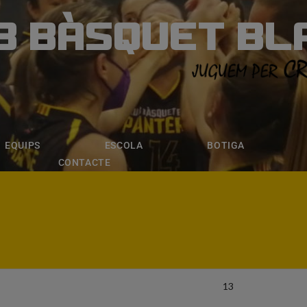
B BÀSQUET BL
ÀSQUET BLANE
ESCOLA
BOTIGA
INSCRIPCI
EQUIPS
ESCOLA
BOTIGA
CONTACTE
13