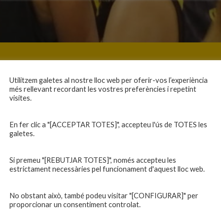
Utilitzem galetes al nostre lloc web per oferir-vos l’experiència
més rellevant recordant les vostres preferències i repetint
visites.
En fer clic a "[ACCEPTAR TOTES]", accepteu l'ús de TOTES les
galetes.
Si premeu "[REBUTJAR TOTES]", només accepteu les
estrictament necessàries pel funcionament d'aquest lloc web.
No obstant això, també podeu visitar "[CONFIGURAR]" per
proporcionar un consentiment controlat.