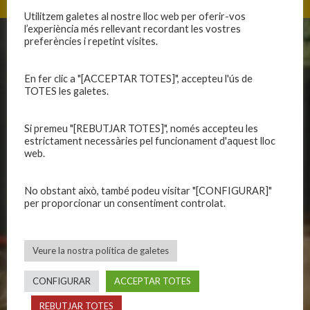
Utilitzem galetes al nostre lloc web per oferir-vos
l’experiència més rellevant recordant les vostres
preferències i repetint visites.
CLUB
EQUIPS
Història
En fer clic a "[ACCEPTAR TOTES]", accepteu l'ús de
Primer equip masculí
TOTES les galetes.
Organització
Primer equip femení
Publicacions
Equips masculins
Si premeu "[REBUTJAR TOTES]", només accepteu les
Avís legal
Equips femenins
estrictament necessàries pel funcionament d'aquest lloc
Política de privadesa
C.E. El Vilar
web.
Política de galetes
Escola
Privadesa a les xarxes
Patrocinadors
No obstant això, també podeu visitar "[CONFIGURAR]"
per proporcionar un consentiment controlat.
CALENDARIS
INFORMACIONS
Veure la nostra política de galetes
Primer Equip Masculí
Actualitat
Primer Equip Femení
Inscripcions
CONFIGURAR
ACCEPTAR TOTES
Equips federats
Botiga
REBUTJAR TOTES