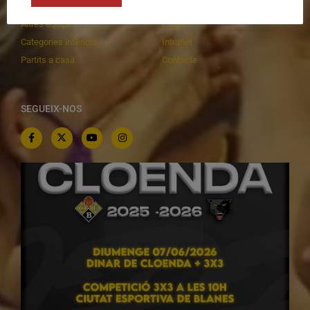
C.E. El Vilar
Documentació
Altres equips
Playoff
Categories inferiors
Intranet
Partits a casa
Contacte
SEGUEIX-NOS