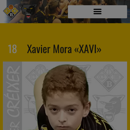
18
Xavier Mora «XAVI»